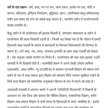
धर्म के दस लक्षण-
धैर्य, क्षमा, मन पर वण, सत्य वचन, क्रोध पर वश, चोरी न
करना, पवित्रता, इन्द्रिय नियंत्रण, बुद्धिमता, ज्ञान। (शरीरमाद्यं खलु धर्मसाधनम्)
शरीर इस साध्य को पाने का सबसे बड़ा साधन है। भारतीय दर्शन में प्रयोजनवादी
शाखा प्राचीन है।
बैाद्ध दर्शन में भी प्रयोगवाद की झलक मिलती हैं, योगाचार सम्प्रदाय क दर्शन में
प्रयोगवाद की छाया दिखायी पड़ती है। जिसमें यह लिखा गया है कि जीवन में हमारी
क्रियायें बाह्य पदार्थों के कारण हैं ज्ञानकारों के भिन्नता विषयाकारों की भिन्नता के
कारण है। वर्ण शब्द, गंध, स्वाद, तापमान इत्यादि का ज्ञान बाह्य पदार्थों को देखता
है। यह अनुभव उसके प्रयोग पर निर्भर है। प्रयोगवाद की यदा-कदा झलक 16वीं
शताब्दी में भी दिखायी देती है। फ्रांसीसी बेकन ने अपने लेखों (नोवम आर्गेनम
एडवासमेंट, आफ लर्निंग, न्यू एटलांटिस) में आगमन प्रणाली विज्ञान को समाज मार्ग
दर्शन के रूप में तथा समाज द्वारा विज्ञान को सामान्य निधि स्वरूप सुरक्षित रखने के
लिये तथा विज्ञान को सामाजिक अनुसंधान क्रिया के रूप में मानने को कहा है।
अठारहवीं शताब्दी में आगस्ट काम्टे ने अपनी ‘‘पाजिटिवी फिलास्फी’’ में विज्ञानों के
अध्ययन पर जोर दिया और बताया कि भौतिक विज्ञान, रासायनिक विज्ञान, शरीर
विज्ञान तथा समाज विज्ञान ये सभी मानव के क्रियाओं से अन्त: सम्बंधित है। इससे
व्यावहारिक कार्यों ने काल्पनिक विचारों का प्रभाव कम हुआ और मानवेत्तर एवं