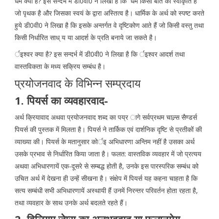
धर्म क्या है? इस सन्दर्भ में डी0वी0 ने लिखा है कि ‘‘धर्म किसी बात की स्वीकृति है
जो पृथक है और जिसका स्वयं के द्वारा अस्तित्व है। धार्मिक के अर्थ को स्पष्ट करते
हुये डी0वी0 ने लिखा है कि इसके अन्तर्गत वे दृष्टिकोण आते हैं जो किसी वस्तु तथा
किसी निर्धारित साध् य या आदर्श के प्रति बनाये जा सकते है।
र्इश्वर क्या है? इस सन्दर्भ में डी0वी0 ने लिखा है कि र्इश्वर आदर्श तथा
वास्तविकता के मध्य सक्रिय सम्बंध है।
प्रयोजनवाद के विभिन्न सम्प्रदाय
1. पियर्स का व्यवहारवाद-
अर्थ क्रियावाद अथवा प्रयोजनवाद शब्द का पय्र ागे सर्वप्रथम चाल्र्स सैण्डर्स
पियर्स की पुस्तक में मिलता है। पियर्स ने तार्किक एवं दार्शनिक दृष्टि से प्रतीकों की
व्याख्या की। पियर्स के मतानुसार कोर्इ अभिधारणा अन्तिम नहीं है उसका अर्थ
उसके प्रभाव से निर्धारित किया जाता है। फलत: वास्तविक व्यवहार में जो प्रत्यय
अथवा अभिधारणायें एक-दूसरे से सम्बद्ध होती है, उनके इस पारस्परिक सम्बंध को
उचित अर्थ में देखना ही उन्हें सीखना है। संक्षेप में पियर्स यह कहना चाहता है कि
सत्य सम्बंधी सभी अभिधारणायें अस्थायी हैं उनमें निरन्तर परिवर्तन होता रहता है,
तथा व्यवहार के साथ उनके अर्थ बदलते रहते हैं।
2. विलियम जेम्स का अनुभववाद या फलानुमेय