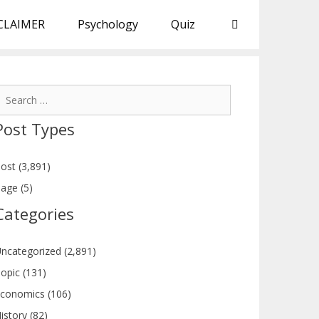
CLAIMER
Psychology
Quiz
earch
or:
Post Types
ost (3,891)
age (5)
Categories
ncategorized (2,891)
opic (131)
conomics (106)
istory (82)