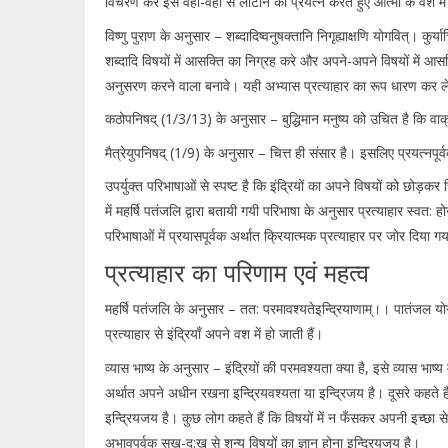
विचरण करे इसे वहीं-वहीं से लौटाने का प्रयत्न करते हुए आत्मा के वश में 
विष्णु पुराण के अनुसार – शब्दादिष्वनुषक्तानि निगृह्याक्षणि योगवित्। कुर
शब्दादि विषयों में आसक्ति का निग्रह करे और अपने-अपने विषयों में आसक्
अनुसरण करने वाला बनावे। यही अभ्यास प्रत्याहार का रूप धारण कर ले
कठोपनिषद् (1/3/13) के अनुसार – बुद्धिमान मनुष्य को उचित है कि वाक् आ
मैत्रेयुपनिषद् (1/9) के अनुसार – चित्त ही संसार है। इसलिए प्रयत्नपूर्व
उपर्युक्त परिभाषाओं से स्पष्ट है कि इंद्रियों का अपने विषयों को छोड़कर
में महर्षि पतंजलि द्वारा बतायी गयी परिभाषा के अनुसार प्रत्याहार स्वत:
परिभाषाओं में प्रयासपूर्वक अर्थात क्रियात्मक प्रत्याहार पर जोर दिया गय
प्रत्याहार का परिणाम एवं महत्व
महर्षि पतंजलि के अनुसार – तत: परमावश्यतेइन्द्रियाणाम्।। पातंजल योग 
प्रत्याहार से इंद्रियाँ अपने वश में हो जाती हैं।
व्यास भाष्य के अनुसार – इंद्रियों की परमवश्यता क्या है, इसे व्यास भाष्
अर्थात अपने अधीन रखना इन्द्रियवश्यता या इन्द्रिजय है। दूसरे कहते हैं 
इन्द्रियजय है। कुछ लोग कहते हैं कि विषयों में न फँसकर अपनी इच्छा से व
अभावपूर्वक सुख-दु:ख से शून्य विषयों का ज्ञान होना इन्द्रियजय है।