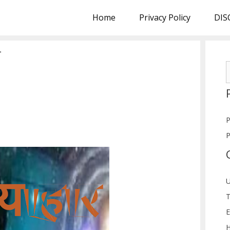
Home
Privacy Policy
DIS
व
S
f
P
P
U
T
E
H