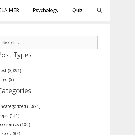
CLAIMER
Psychology
Quiz
earch
or:
Post Types
ost (3,891)
age (5)
Categories
ncategorized (2,891)
opic (131)
conomics (106)
istory (82)