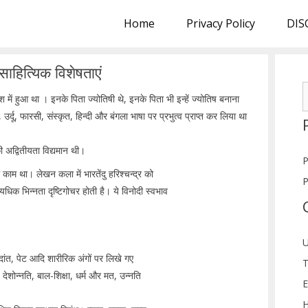
Home
Privacy Policy
DIS
ाहित्यिक विशेषताएं
S
में हुआ था । इनके पिता ज्योतिषी थे, इनके पिता भी इन्हें ज्योतिष बनाना
f
 उर्दू, फारसी, संस्कृत, हिन्दी और बंगला भाषा पर प्रभुत्व प्राप्त कर लिया था
ी अद्वितीयता विद्यमान थी।
P
काम था। लेखन कला में भारतेंदु हरिश्चन्द्र को
P
यधिक भिन्नता दृष्टिगोचर होती है। ये विनोदी स्वभाव
ं
U
, दांत, पेट आदि शारीरिक अंगों पर लिखे गए
T
 देशोन्नति, बाल-शिक्षा, धर्म और मत, उन्नति
E
H