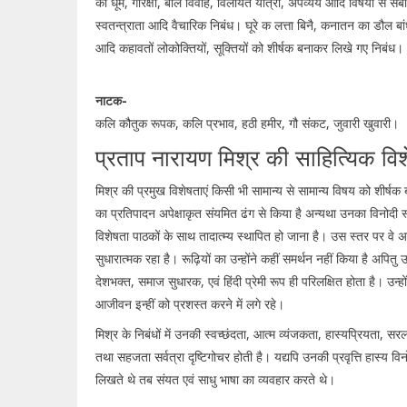
की धूम, गोरक्षा, बाल विवाह, विलायत यात्रा, अपव्यय आदि विषयों से संब
स्वतन्त्राता आदि वैचारिक निबंध। घूरे क लत्ता बिनै, कनातन का डौल बां
आदि कहावतों लोकोक्तियों, सूक्तियों को शीर्षक बनाकर लिखे गए निबंध।
नाटक-
कलि कौतुक रूपक, कलि प्रभाव, हठी हमीर, गौ संकट, जुवारी खुवारी।
प्रताप नारायण मिश्र की साहित्यिक विश
मिश्र की प्रमुख विशेषताएं किसी भी सामान्य से सामान्य विषय को शीर्ष
का प्रतिपादन अपेक्षाकृत संयमित ढंग से किया है अन्यथा उनका विनोदी स
विशेषता पाठकों के साथ तादात्म्य स्थापित हो जाना है। उस स्तर पर वे अ
सुधारात्मक रहा है। रूढ़ियों का उन्होंने कहीं समर्थन नहीं किया है अपितु
देशभक्त, समाज सुधारक, एवं हिंदी प्रेमी रूप ही परिलक्षित होता है। उन्ह
आजीवन इन्हीं को प्रशस्त करने में लगे रहे।
मिश्र के निबंधों में उनकी स्वच्छंदता, आत्म व्यंजकता, हास्यप्रियता, सरलत
तथा सहजता सर्वत्रा दृष्टिगोचर होती है। यद्यपि उनकी प्रवृत्ति हास्य वि
लिखते थे तब संयत एवं साधु भाषा का व्यवहार करते थे।