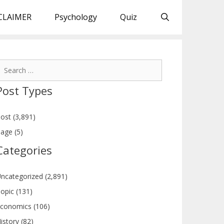
CLAIMER
Psychology
Quiz
earch
or:
Post Types
ost (3,891)
age (5)
Categories
ncategorized (2,891)
opic (131)
conomics (106)
istory (82)