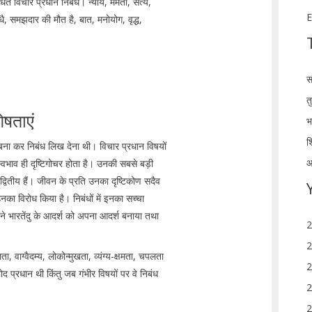
ंधित विचार प्रधान निबंध। न्याय, ममता, सत्य,
E
धै, समझदार की मौत है, बात, मनोयोग, वृद्ध,
स
त
ेषताएं
भ
श
क बना कर निबंध लिख देना थी। विचार प्रधान विषयों
आ
्वभाव ही दृष्टिगोचर होता है। उनकी सबसे बड़ी
द्वितीय हैं। जीवन के प्रति उनका दृष्टिकोण सदैव
 उनका विरोध किया है। निबंधों में इनका सच्चा
ोंने भारतेंदु के आदर्श को अपना आदर्श बनाया तथा
2
2
ा, वाग्वैदम्य, लोकोन्मुखता, व्यंग्य-क्षमता, चपलता
2
नोद प्रधान थी किंतु जब गंभीर विषयों पर वे निबंध
2
2