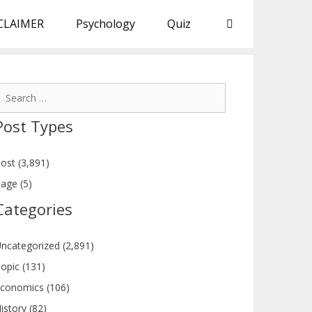
CLAIMER
Psychology
Quiz
earch
or:
Post Types
ost (3,891)
age (5)
Categories
ncategorized (2,891)
opic (131)
conomics (106)
istory (82)