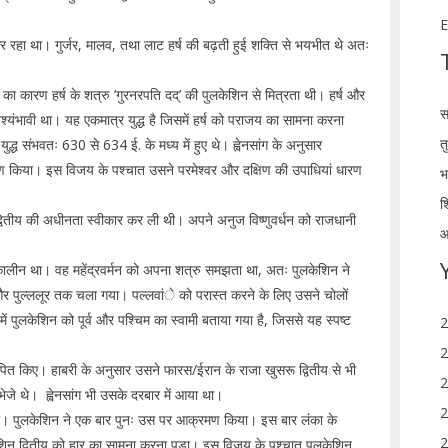
E
हा था। गुर्जर, मालव, तथा लाट हर्ष की बढ़ती हुई शक्ति से भयभीत थे अतः
्ध का कारण हर्ष के शत्रु ’गुरनरपति दद्’ की पुलकेशिन से मित्रता थी। हर्ष और
स
्यंभावी था। यह एकमात्र युद्ध है जिसमें हर्ष को पराजय का सामना करना
त
द्ध संभवतः 630 से 634 ई. के मध्य में हुए थे। ह्वेनसांग के अनुसार
िराकरण किया। इस विजय के पश्चात उसने परमेश्वर और दक्षिण की उपाधियां धारण
भ
श
वितीय की अधीनता स्वीकार कर ली थी। अपने अनुज विष्णुवर्धन को राजधानी
आ
ालीन था। वह महेंद्रवर्मन को अपना शत्रु समझता था, अतः पुलकेशिन ने
र पुल्ललूर तक चला गया। पल्लवांे को परास्त करने के लिए उसने चोलों
ें पुलकेशिन को पूर्व और पश्चिम का स्वामी बताया गया है, जिससे यह स्पष्ट
2
2
ापित किए। हाबरी के अनुसार उसने फारस/ईरान के राजा खुसरू द्वितीय से भी
2
भेजे थे। ह्वेनसांग भी उसके दरबार में आया था।
2
ना। पुलकेशिन ने एक बार पुनः उस पर आक्रमण किया। इस बार लंका के
2
लकेशिन द्वितीय को हार का सामना करना पड़ा। इस विजय के पश्चात पुलकेशिन