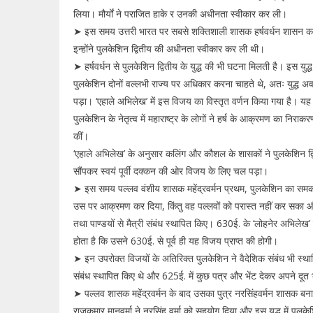
लिया। मौर्यों ने पराजित हाके र उनकी अधीनता स्वीकार कर ली।
➤ इस समय उत्तरी भारत पर सबसे शक्तिशाली शासक हर्षवर्धन शासन कर र
इन्होंने पुलकेशिन द्वितीय की अधीनता स्वीकार कर ली थी।
➤ हर्षवर्धन से पुलकेशिन द्वितीय के युद्ध की भी घटना मिलती है। इस युद
पुलकेशिन दोनों वल्लभी राज्य पर अधिकार करना चाहते थे, अतः युद्ध अवश
पड़ा। ‘एहाले अभिलेख’ में इस विजय का विस्तृत वर्णन किया गया है। यह यु
पुलकेशिन के नेतृत्व में महाराष्ट्र के लोगों ने हर्ष के आक्रमण का न
कीं।
‘एहाले अभिलेख’ के अनुसार कलिंग और कौशल के शासकों ने पुलकेशिन द्
सौंपकर स्वयं पूर्वी दक्कन की ओर विजय के लिए चल पड़ा।
➤ इस समय पल्लव वंशीय शासक महेंद्रवर्मन प्रथम, पुलकेशिन का समक
उस पर आक्रमण कर दिया, किंतु वह पल्लवों को परास्त नहीं कर सका औ
तथा पाण्डयों से मैत्री संबंध स्थापित किए। 630ई. के ‘लोहनेर अभिलेख’ म
होता है कि उसने 630ई. से पूर्व ही यह विजय प्राप्त की होगी।
➤ इन उपरोक्त विजयों के अतिरिक्त पुलकेशिन ने वैदेशिक संबंध भी स्थ
संबंध स्थापित किए थे और 625ई. में कुछ पत्र और भेंट देकर अपने दूत 
➤ पल्लव शासक महेंद्रवर्मन के बाद उसका पुत्र नरसिंहवर्मन शासक ब
राजकुमार मानवर्मा ने नरसिंह वर्मा को सहयोग दिया और इस युद्ध में पु