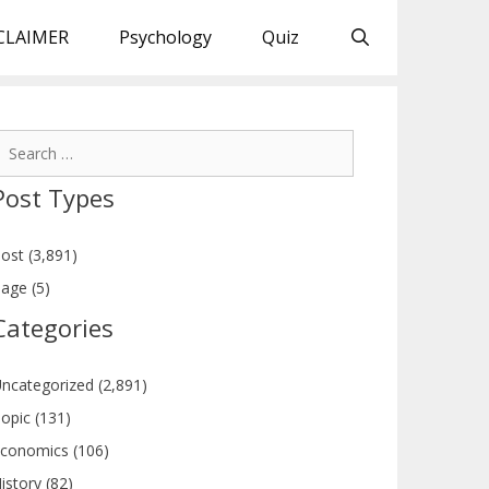
CLAIMER
Psychology
Quiz
earch
or:
Post Types
ost (3,891)
age (5)
Categories
ncategorized (2,891)
opic (131)
conomics (106)
istory (82)