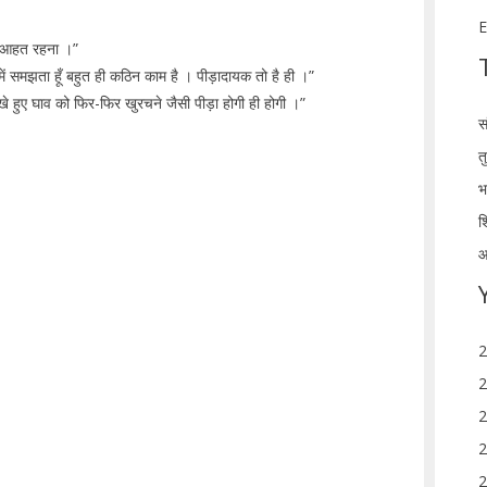
E
से आहत रहना ।”
ें समझता हूँ बहुत ही कठिन काम है । पीड़ादायक तो है ही ।”
े हुए घाव को फिर-फिर खुरचने जैसी पीड़ा होगी ही होगी ।”
स
त
भ
श
आ
2
2
2
2
2