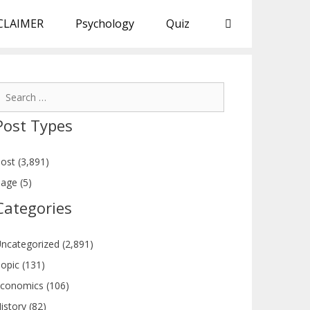
CLAIMER
Psychology
Quiz
earch
or:
Post Types
ost (3,891)
age (5)
Categories
ncategorized (2,891)
opic (131)
conomics (106)
istory (82)