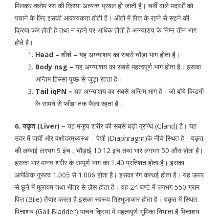
मिलकर क्लोम रस की क्रिया अत्यन्त प्रबल हो जाती है। चर्बी वाले पदार्थों को
पचाने के लिए इसकी आवश्यकता होती है। ऑतो में पित्त के रहने से सइने की
क्रिया कम होती है तथा न रहने पर अधिक होती है अग्न्याशय के निम्न तीन भाग
होते है।
Head –
शीर्श – यह अग्न्याशय का सबसे चौड़ा भाग होता है।
Body nsg –
यह अग्न्याशय का सबसे महत्वपूर्ण भाग होता है। इसका
अन्तिम हिस्सा पुच्छ से जुड़ा रहता है।
Tail iqPN –
यह अग्न्याशय का सबसे अन्तिम भाग है। जो बॉये किडनी
के सामने से प्लीहा तक फैला रहता है।
6. यकृत (Liver) –
यह मनुष्य शरीर की सबसे बड़ी ग्रन्थि (Gland) है। यह
उदर में दायीं ओर वक्षोदरमध्यस्थ – पेशी (Diaphragm)के नीचे स्थित है। यकृत
की लम्बाई लगभग 9 इंच , चौड़ाई 10.12 इंच तथा भार लगभग 50 औंस होता है।
इसका भार मानव शरीर के सम्पूर्ण भाग का 1.40 प्रतिशत होता है। इसका
आपेक्षिक गुरूत्व 1.005 से 1.006 होता है। इसका रंग कत्थई होता है। यह ऊपर
से छूने में मुलायम तथा भीतर से ठोस होता है। यह 24 घण्टे में लगभग 550 ग्राम
पित्त (Bile) तैयार करता है इसका स्वरूप त्रिभुजाकार होता है। यकृत में स्थित
पित्ताशय (Gall Bladder) पाचन क्रिया में महत्वपूर्ण भूमिका निभाता है पित्ताशय