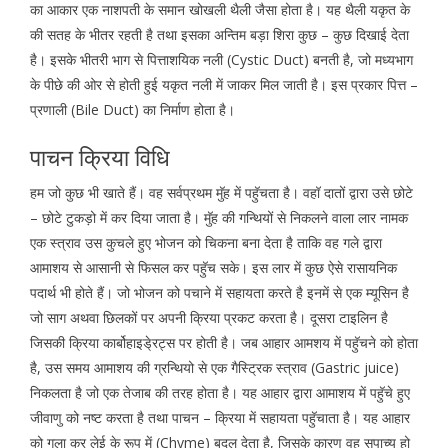
का आकार एक नाशपती के समान खोखली थैली जैसा होता है। यह थैली यकृत के
की सतह के भीतर रहती है तथा इसका अन्तिम बड़ा शिरा कुछ – कुछ दिखाई देता
है। इसके भीतरी भाग से पित्ताशयिक नली (Cystic Duct) बनती है, जो मध्यभाग
के पीछे की ओर से होती हुई यकृत नली में जाकर मिल जाती है। इस प्रकार पित्त –
प्रणाली (Bile Duct) का निर्माण होता है।
पाचन क्रिया विधि
हम जो कुछ भी खाते हैं। वह सर्वप्रथम मुॅह में पहुॅचता है। वहॉ दातों द्वारा उसे छोटे
– छोटे टुकड़ो में कर दिया जाता है। मुॅह की गन्थियों से निकलने वाला लार नामक
एक स्त्राव उस कुचले हुए भोजन को चिकना बना देता है ताकि वह गले द्वारा
आमाशय से आसानी से फिसल कर पहुॅच सके। इस लार में कुछ ऐसे रासायनिक
पदार्थ भी होते हैं। जो भोजन को पचाने में सहायता करते है इनमें से एक म्यूसिन है
जो साग अथवा छिलकों पर अपनी क्रिया प्रकट करता है। दूसरा टाइलिन है
जिसकी क्रिया कार्बोहाइडे्रट्स पर होती है। जब आहार आमशय में पहुॅचने को होता
है, उस समय आमाशय की ग्रन्थियो से एक गैस्ट्रिक स्त्राव (Gastric juice)
निकलता है जो एक तेजाब की तरह होता है। यह आहार द्वारा आमाशय में पहुॅचे हुए
जीवाणु को नष्ट करता है तथा पाचन – क्रिया में सहायता पहुॅचाता है। यह आहार
को गला कर लेई के रूप में (Chyme) बदल देता है, जिसके कारण वह सुपाच्य हो