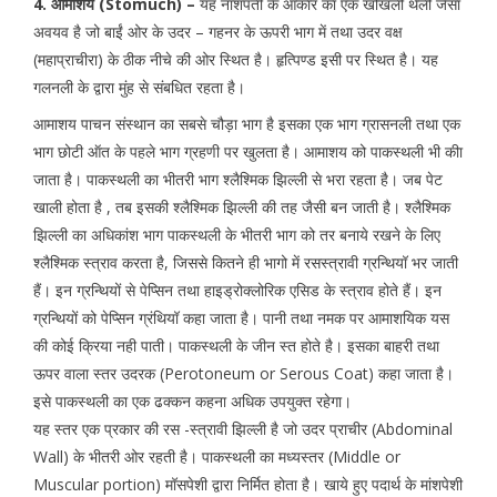
4. आमाशय (Stomuch) –
यह नाशपती के आकार का एक खोखली थैली जैसा
अवयव है जो बाईं ओर के उदर – गहनर के ऊपरी भाग में तथा उदर वक्ष
(महाप्राचीरा) के ठीक नीचे की ओर स्थित है। हृत्पिण्ड इसी पर स्थित है। यह
गलनली के द्वारा मुंह से संबधित रहता है।
आमाशय पाचन संस्थान का सबसे चौड़ा भाग है इसका एक भाग ग्रासनली तथा एक
भाग छोटी ऑत के पहले भाग ग्रहणी पर खुलता है। आमाशय को पाकस्थली भी कीा
जाता है। पाकस्थली का भीतरी भाग श्लैश्मिक झिल्ली से भरा रहता है। जब पेट
खाली होता है , तब इसकी श्लैश्मिक झिल्ली की तह जैसी बन जाती है। श्लैश्मिक
झिल्ली का अधिकांश भाग पाकस्थली के भीतरी भाग को तर बनाये रखने के लिए
श्लैश्मिक स्त्राव करता है, जिससे कितने ही भागो में रसस्त्रावी ग्रन्थियॉ भर जाती
हैं। इन ग्रन्थियों से पेप्सिन तथा हाइड्रोक्लोरिक एसिड के स्त्राव होते हैं। इन
ग्रन्थियों को पेप्सिन ग्रंथियॉ कहा जाता है। पानी तथा नमक पर आमाशयिक यस
की कोई क्रिया नही पाती। पाकस्थली के जीन स्त होते है। इसका बाहरी तथा
ऊपर वाला स्तर उदरक (Perotoneum or Serous Coat) कहा जाता है।
इसे पाकस्थली का एक ढक्कन कहना अधिक उपयुक्त रहेगा।
यह स्तर एक प्रकार की रस -स्त्रावी झिल्ली है जो उदर प्राचीर (Abdominal
Wall) के भीतरी ओर रहती है। पाकस्थली का मध्यस्तर (Middle or
Muscular portion) मॉसपेशी द्वारा निर्मित होता है। खाये हुए पदार्थ के मांशपेशी