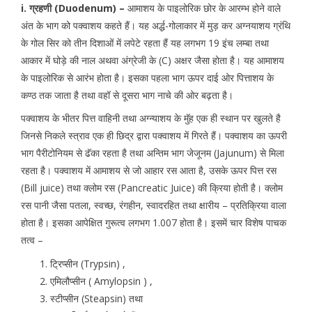
i. ग्रहणी (Duodenum) –
आमाशय के पाइलोरिक छोर के आरम्भ होने वाले
अंत के भाग को पक्वाशय कहते हैं। यह अर्द्ध-गोलाकार में मुड़ कर अग्नयाशय ग्रंथि
के गोल सिर को तीन दिशाओं में लपेटे रहता हैं यह लगभग 19 इंच लम्बा तथा
आकार में घोड़े की नाल अथवा अंग्रेजी के (C) अक्षर जैसा होता है। यह आमाशय
के पाइलोरिक से आरंभ होता है। इसका पहला भाग ऊपर दाई ओर पित्ताशय के
कण्ठ तक जाता है तथा वहॉ से दूसरा भाग नाचे की ओर बढ़ता है।
पक्वाशय के भीतर पित्त वाहिनी तथा अग्न्याशय के मुॅह एक ही स्थान पर खुलते है
जिनसे निकले स्त्राव एक ही छिद्र द्वारा पक्वाशय में गिरते हैं। पक्वाशय का ऊपरी
भाग पैरीटोनियम से ढॅका रहता है तथा अन्तिम भाग जेजूनम (Jajunum) से मिला
रहता है। पक्वाशय में आमाशय से जो आहार रस आता है, उसके ऊपर पित्त रस
(Bill juice) तथा क्लोम रस (Pancreatic Juice) की क्रिया होती है। क्लोम
रस पानी जैसा पतला, स्वच्छ, रंगहीन, स्वादरहित तथा क्षारीय – प्रतिक्रिया वाला
होता है। इसका आपेक्षित गुरूत्व लगभग 1.007 होता है। इसमें चार विशेष पाचक
तत्व –
ट्रिप्सीन (Trypsin) ,
एमिलौप्सीन ( Amylopsin ) ,
स्टीप्सीन (Steapsin) तथा