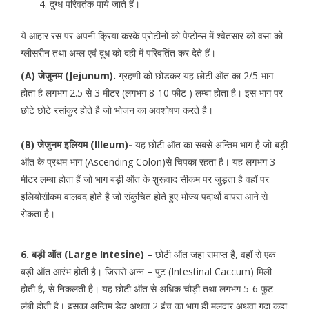
दुग्ध परिवर्तक पाये जाते हैं।
ये आहार रस पर अपनी क्रिया करके प्रोटीनों को पेप्टोन्स में श्वेतसार को वसा को
ग्लीसरीन तथा अम्ल एवं दूध को दही में परिवर्तित कर देते हैं।
(A) जेजुनम (Jejunum).
ग्रहणी को छोडकर यह छोटी ऑत का 2/5 भाग
होता है लगभग 2.5 से 3 मीटर (लगभग 8-10 फीट ) लम्बा होता है। इस भाग पर
छोटे छोटे रसांकुर होते है जो भोजन का अवशोषण करते है।
(B)
जेजुनम इलियम (Illeum)-
यह छोटी ऑत का सबसे अन्तिम भाग है जो बड़ी
ऑत के प्रथम भाग (Ascending Colon)से चिपका रहता है। यह लगभग 3
मीटर लम्बा होता हैं जो भाग बड़ी ऑत के शुरूवाद सीकम पर जुड़ता है वहॉ पर
इलियोसीकम वालवद होते है जो संकुचित होते हुए भोज्य पदार्थो वापस आने से
रोकता है।
6. बड़ी ऑत (Large Intesine) –
छोटी ऑत जहा समाप्त है, वहॉ से एक
बड़ी ऑत आरंभ होती है। जिससे अन्न – पुट (Intestinal Caccum) मिली
होती है, से निकलती है। यह छोटी ऑत से अधिक चौड़ी तथा लगभग 5-6 फुट
लंबी होती है। इसका अन्तिम डेढ़ अथवा 2 इंच का भाग ही मलद्वार अथवा गुदा कहा