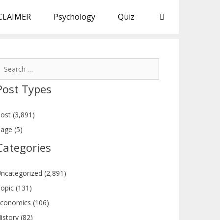
CLAIMER
Psychology
Quiz
earch
or:
Post Types
ost (3,891)
age (5)
Categories
ncategorized (2,891)
opic (131)
conomics (106)
istory (82)