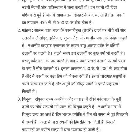
उत्तरी मैदानों और पाकिस्तान में चला करती हैं। इन पवनों की दिशा
पश्चिम से पूर्व है ओर ये सामान्यतया दोपहर के बाद चलती हैं। इन पवनों
का तापमान 450 सें. से 500 से. के बीच होता है।
फोहन :
आल्प्स पर्वत माला के पवनाविमुख (उत्तरी) ढालों पर नीचे की ओर
उतरने वाले तीव्र, झोंकेदार, शुष्क और गर्म स्थानीय पवन को फोहन कहते
हैं। स्थानीय वायुदाब प्रवणता के कारण वायु आल्प्स पर्वत के दक्षिणी
ढलानों पर चढ़ती है। चढ़ते समय इन ढ़लानों पर कुछ वर्षा भी करती है।
परन्तु पर्वतमाला को पार करने के बाद ये पवनें उत्तरी ढ़लानों पर गर्म पवन
के रूप में नीचे उतरती हैं। इनका तापमान 150 से. से 200 से. तक होता
है और ये पर्वतों पर पड़ी हिम को पिघला देती हैं। इनसे चारागाह पशुओं के
चरने योग्य बन जाते हैं और अंगूरों को शीघ्र पकने में इनसे सहायता
मिलती है।
चिनूक : सं
युक्त राज्य अमरीका और कनाड़ा में रॉकी पर्वतमाला के पूर्वी
ढ़ालों पर नीचे उतरती गर्म पवन को चिनूक कहते हैं। स्थानीय भाषा में
चिनूक शब्द का अर्थ है ‘हिम भक्षक’ क्योंकि वे हिम को समय से पूर्व पिघलाने
में समर्थ हैं। अत: ये घास स्थलों को हिमरहित बना देती हैं, जिससे
चारागाहों पर पर्याप्त मात्रा में घास उपलब्ध हो जाती है।