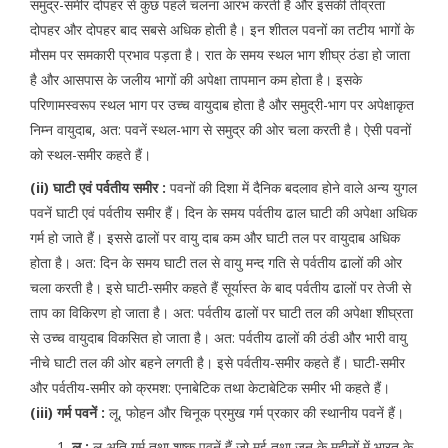
समुद्र-समीर दोपहर से कुछ पहले चलना आरंभ करती है और इसकी तीव्रता
दोपहर और दोपहर बाद सबसे अधिक होती है। इन शीतल पवनों का तटीय भागों के
मौसम पर समकारी प्रभाव पड़ता है। रात के समय स्थल भाग शीघ्र ठंडा हो जाता
है और आसपास के जलीय भागों की अपेक्षा तापमान कम होता है। इसके
परिणामस्वरूप स्थल भाग पर उच्च वायुदाब होता है और समुद्री-भाग पर अपेक्षाकृत
निम्न वायुदाब, अत: पवनें स्थल-भाग से समुद्र की ओर चला करती है। ऐसी पवनों
को स्थल-समीर कहते हैं।
(ii) घाटी एवं पर्वतीय समीर :
पवनों की दिशा में दैनिक बदलाव होने वाले अन्य युगल
पवनें घाटी एवं पर्वतीय समीर हैं। दिन के समय पर्वतीय ढाल घाटी की अपेक्षा अधिक
गर्म हो जाते हैं। इससे ढालों पर वायु दाब कम और घाटी तल पर वायुदाब अधिक
होता है। अत: दिन के समय घाटी तल से वायु मन्द गति से पर्वतीय ढालों की ओर
चला करती है। इसे घाटी-समीर कहते हैं सूर्यास्त के बाद पर्वतीय ढालों पर तेजी से
ताप का विकिरण हो जाता है। अत: पर्वतीय ढालों पर घाटी तल की अपेक्षा शीघ्रता
से उच्च वायुदाब विकसित हो जाता है। अत: पर्वतीय ढालों की ठंडी और भारी वायु
नीचे घाटी तल की ओर बहने लगती है। इसे पर्वतीय-समीर कहते हैं। घाटी-समीर
और पर्वतीय-समीर को क्रमश: एनाबेटिक तथा केटाबेटिक समीर भी कहते हैं।
(iii) गर्म पवनें :
लू, फोहन और चिनूक प्रमुख गर्म प्रकार की स्थानीय पवनें हैं।
लू :
लू अति गर्म तथा शुष्क पवनें हैं जो मई तथा जून के महीनों में भारत के