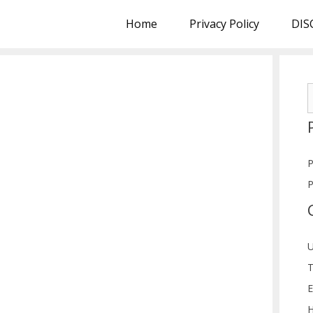
Home
Privacy Policy
DIS
S
f
P
P
U
T
E
H