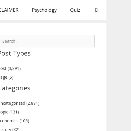
CLAIMER
Psychology
Quiz
earch
or:
Post Types
ost (3,891)
age (5)
Categories
ncategorized (2,891)
opic (131)
conomics (106)
istory (82)