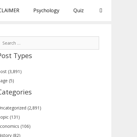
CLAIMER
Psychology
Quiz
earch
or:
Post Types
ost (3,891)
age (5)
Categories
ncategorized (2,891)
opic (131)
conomics (106)
istory (82)