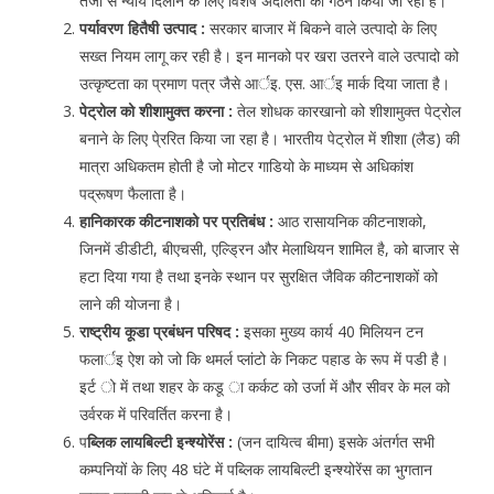
तेजी से न्याय दिलाने के लिए विशेष अदालतो का गठन किया जा रहा है।
पर्यावरण हितैषी उत्पाद :
सरकार बाजार में बिकने वाले उत्पादो के लिए
सख्त नियम लागू कर रही है। इन मानको पर खरा उतरने वाले उत्पादो को
उत्कृष्टता का प्रमाण पत्र जैसे आर्इ. एस. आर्इ मार्क दिया जाता है।
पेट्रोल को शीशामुक्त करना :
तेल शोधक कारखानो को शीशामुक्त पेट्रोल
बनाने के लिए पे्ररित किया जा रहा है। भारतीय पेट्रोल में शीशा (लैड) की
मात्रा अधिकतम होती है जो मोटर गाडियो के माध्यम से अधिकांश
पद्रूषण फैलाता है।
हानिकारक कीटनाशको पर प्रतिबंध :
आठ रासायनिक कीटनाशको,
जिनमें डीडीटी, बीएचसी, एल्ड्रिन और मेलाथियन शामिल है, को बाजार से
हटा दिया गया है तथा इनके स्थान पर सुरक्षित जैविक कीटनाशकों को
लाने की योजना है।
राष्ट्रीय कूडा प्रबंधन परिषद :
इसका मुख्य कार्य 40 मिलियन टन
फलार्इ ऐश को जो कि थमर्ल प्लांटो के निकट पहाड के रूप में पडी है।
इर्ट ो में तथा शहर के कडू ा कर्कट को उर्जा में और सीवर के मल को
उर्वरक में परिवर्तित करना है।
प
ब्लिक लायबिल्टी इन्श्योरेंस :
(जन दायित्व बीमा) इसके अंतर्गत सभी
कम्पनियों के लिए 48 घंटे में पब्लिक लायबिल्टी इन्श्योरेंस का भुगतान