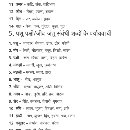
11. कमर –
कटि, लंक, कटिभाग
12. जीभ –
जिह्वा, रसना, शबान
13. दिल –
उर, कलेजा, हृदय
14. बाल –
केश, कच, कुंतल, चूड़ा, चूल
5. पशु-पक्षी/जीव-जंतु संबंधी शब्दों के पर्यायवाची
1. पशु –
जानवर, चैपाया, डंगर, ढोर, मवेशी
2. मोर –
केकी, नीलकंठ, मयूर, शिखी, सारंग
3. पक्षी –
खग, खेचर, पतंग, विहग, पखेरू
4. मकड़ी –
मकरी, लूता, ऊर्णनाभ
5. मछली –
मत्स्य, मकर, झख
6. भालू –
रीछ, भालुक
7. भौंरा –
भ्रमर, मधुकर, अलि, मिलिंद
8. अश्व –
घोड़ा, तुरंग, हरि, हय, घोटक
9. शेर –
सिंह, वनराज, केसरी, मृगराज
10. साँप –
व्याल, भुजंग, विषधर, नाग, अहि
11. हाथी –
नाग, कुंजर, द्विप, हस्ती, गज, मतंग
12. कबूतर –
कपोत, पारावत, परेवा