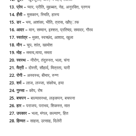
13. प्रेम –
प्यार, प्रीति, मुहब्बत, नेह, अनुरक्ति, प्रणय
14. हँसी –
मुसकान, स्मिति, हास्य
15. डर –
भय, आशंका, भीति, त्रास, खौप़्ाफ
16. आदर –
मान, सम्मान, इश्शत, प्रतिष्ठा, समादर, गौरव
17. स्वतंत्र –
मुक्त, स्वच्छंद, आशाद, खुला
18. मौन –
चुप, शांत, खामोश
19. मोह –
ममत्व,माया, ममता
20. स्वस्थ
– नीरोग, तंदुरुस्त, भला, चंगा
21. मैत्री –
दोस्ती, सौहार्द, मित्रता, यारी
22. रोगी –
अस्वस्थ, बीमार, रुग्ण
23. शर्म –
लाज, लज्जा, संकोच, हया
24. गुस्सा –
कोप, रोष
25. बचपन –
बाल्यावस्था, लड़कपन, बचपना
26. हार –
पराजय, पराभव, शिकस्त, मात
27. उपकार –
भला, मंगल, कल्याण, हित
28. हिम्मत –
साहस, उत्साह, दिलेरी