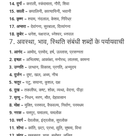
14. दुर्गा –
कराली, स्कंदमाता, गौरी, शिवा
15. काली –
कपालिनी, कात्यायिनी, भवानी
16. कृष्ण –
श्याम, नंदलाल, केशव, गिरिध्र
17. अप्सरा –
देवांगना, सुरबाला, दिव्यांगना
18. कुबेर –
धनेश, यक्षराज, ध्नेश्वर, ध्नपाल
7. अवस्था, भाव, स्थिति संबंधी शब्दों के पर्यायवाची
1. आनंद –
आमोद, प्रमोद, हर्ष, उल्लास, प्रसन्नता
2. इच्छा –
अभिलाषा, आकांक्षा, मनोरथ, लालसा, कामना
3. उन्नति –
उत्थान, विकास, प्रगति, अभ्युदय
4. दुर्जन –
दुष्ट, खल, अध्म, नीच
5. चतुर –
पटु, सयाना, कुशल, दक्ष
6. दुख –
तकलीफ, कष्ट, शोक, व्यथा, वेदना, पीड़ा
7. मृत्यु –
निधन, मरण, मौत, देहावसान
8. मोक्ष –
मुक्ति, परमपद, वैफवल्य, निर्वाण, परमधम
9. नरक –
यमपुर, यमालय, यमलोक
10. स्वर्ग –
देवलोक, इंद्रलोक, सुरलोक
11. शोभा –
कांति, छटा, प्रभा, द्युति, सुषमा, विभा
12. सुंदर –
खूबसूरत, चारु, मनोहर, ललित