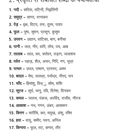
1. नदी –
सरिता, तटिनी, निर्झरिणी
2. समुद्र –
सागर, रत्नाकर
3. पेड़ –
वृक्ष, विटप, तरु, दु्रम, पादप
4. फूल –
पुष्प, सुमन, प्रसून, कुसुम
5. उपवन –
उद्यान, वाटिका, बाग, बगीचा
6. पानी –
जल, नीर, वारि, तोय, पय, आब
7. तालाब –
ताल, सर, सरोवर, तड़ाग, जलाशय
8. पर्वत –
पहाड़, शैल, अचर, गिरि, नग, भूध्र
9. पत्थर –
उपल, पाषाण, प्रस्तर, अश्म
10. बादल –
मेघ, जलध्र, पयोध्र, नीरद, घन
11. चाँद –
हिमांशु, विध्ु, सोम, शशि
12. सूरज –
सूर्य, भानु, रवि, दिनेश, दिनकर
13. कमल –
जलज, पंकज, अरविंद, राजीव, नीरज
14. आकाश –
नभ, गगन, अंबर, आसमान
15. किरण –
मारीचि, कर, मयूख, अंशु, रश्मि
16. हवा –
वायु, समीर, पवन, अनिल
17. किनारा –
फूल, तट, कगार, तीर