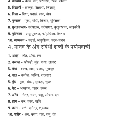
4. अध्याय –
कांड, पाठ, प्रकरण, खंड, सोपान
5. विद्यार्थी –
छात्रा, शिक्षार्थी, जिज्ञासु
6. विद्या –
शिक्षा, पढ़ाई, ज्ञान, बोध्
7. पुस्तक –
ग्रंथ, पोथी, किताब, पुस्तिका
8. पुस्तकालय-
ग्रंथालय, ग्रंथागार, कुतुबखाना, लाइब्रेरी
9. पुस्तिका –
लघु पुस्तक, गं्रथिका, किताब
10. अध्ययन –
पढ़ाई, अनुशीलन, पठन-पाठन
4. मानव के अंग संबंधी शब्दों के पर्यायवाची
1. अध्र –
होंठ, ओष्ठ, लब
2. कपाल
– खोपड़ी, मुंड, माथा, ललाट
3. कंध –
शाना, खवा, स्कंध्, भुजमूल
4. गाल –
कपोल, आरिज, रुखसार
5. मुँह –
मुख, चेहरा, मुखड़ा, सूरत
6. पेट –
आमाशय, जठर, हमल
7. आँख –
नेत्र, नयन, चक्षु, लोचन, दृग
8. हाथ –
कर, हस्त, पाणि
9. कान –
कर्ण, श्रोत्र, श्रुतध्र
10. शरीर –
अंग, काया, गात, तनु, देह