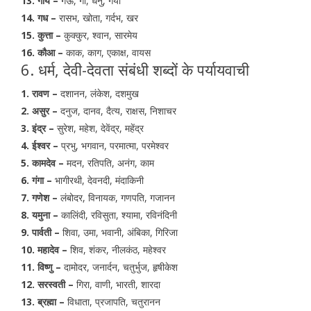
13. गाय –
गऊ, गौ, धेनु, गैया
14. गध –
रासभ, खोता, गर्दभ, खर
15. कुत्ता –
कुक्कुर, श्वान, सारमेय
16. कौआ –
काक, काग, एकाक्ष, वायस
6. धर्म, देवी-देवता संबंधी शब्दों के पर्यायवाची
1. रावण –
दशानन, लंकेश, दशमुख
2. असुर –
दनुज, दानव, दैत्य, राक्षस, निशाचर
3. इंद्र –
सुरेश, महेश, देवेंद्र, महेंद्र
4. ईश्वर –
प्रभु, भगवान, परमात्मा, परमेश्वर
5. कामदेव –
मदन, रतिपति, अनंग, काम
6. गंगा –
भागीरथी, देवनदी, मंदाकिनी
7. गणेश –
लंबोदर, विनायक, गणपति, गजानन
8. यमुना –
कालिंदी, रविसुता, श्यामा, रविनंदिनी
9. पार्वती –
शिवा, उमा, भवानी, अंबिका, गिरिजा
10. महादेव –
शिव, शंकर, नीलकंठ, महेश्वर
11. विष्णु –
दामोदर, जनार्दन, चतुर्भुज, हृषीकेश
12. सरस्वती –
गिरा, वाणी, भारती, शारदा
13. ब्रह्मा –
विधाता, प्रजापति, चतुरानन