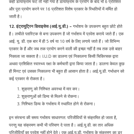
कहीं डायाफ्राम फट तो नहीं गया है डायाफ्राम के प्रयोग के बाद भी 6 प्रतिशत
और पूरा प्रयोग करने पर 16 प्रतिशत विशेष प्रकार के स्थितियों में मर्मित हो
जाती है।
12. इंट्रायूट्रिन डिवाइसेस (आई.यू.डी.) –
गर्भाशय के उपकरण बहुत छोटे होते
है। लचीले प्लास्टिक से बना उपकरण है जो गर्भाशय में प्रवेश कराये जाते हैं। एक
आई. यू. डी. एक बार में ही 5 वर्ष या 10 वर्ष के लिए लगाये जाते हैं। जो विभिन्न
प्रकार के हैं और जब तक प्रयोग करने वाली की इच्छा नहीं है तब तक उसे बाहर
निकाला जा सकता है। I.U.D का डालना एवं निकालना किसी चिकित्सक द्वारा
अथवा प्रशिक्षित स्वास्थ्य रक्षा के कर्मचारी द्वारा किया जाता है। डालना केवल कुछ
ही मिनट एवं उसका निकालना भी बहुत ही आसान होता है। आई.यू.डी. गर्भाधान को
कई प्रकार से रोकता है।
शुक्राणु को निश्चित अवस्था में मार कर।
शुक्राणुओं को डिम्व से मिलने से रोकना।
निश्चित डिम्व के गर्भाशय में स्थापित होने से रोकना।
इन संरचना की समय गर्भाशय साधारणत: परिजीवियों से संक्रमित हो जाता है,
परन्तु यह संक्रमण कभी भी परिमाण दे पाता है। आई.यू.डी. का तार अधिक
परिजीवियाँ का प्रवेश नहीं होने देते। एक आई.यू.डी. गर्भाशय के संक्रमण का डर