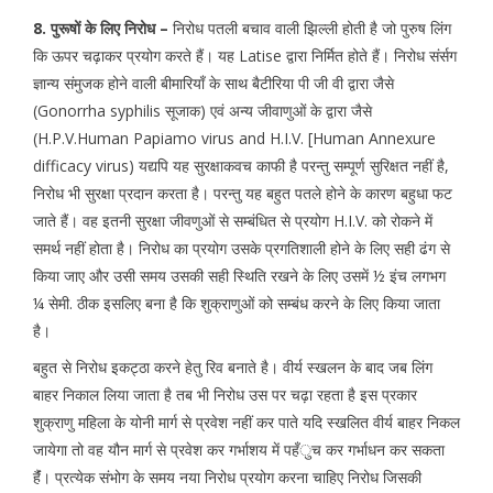
8. पुरूषों के लिए निरोध –
निरोध पतली बचाव वाली झिल्ली होती है जो पुरुष लिंग
कि ऊपर चढ़ाकर प्रयोग करते हैं। यह Latise द्वारा निर्मित होते हैं। निरोध संर्सग
ज्ञान्य संमुजक होने वाली बीमारियाँ के साथ बैटीरिया पी जी वी द्वारा जैसे
(Gonorrha syphilis सूजाक) एवं अन्य जीवाणुओं के द्वारा जैसे
(H.P.V.Human Papiamo virus and H.I.V. [Human Annexure
difficacy virus) यद्यपि यह सुरक्षाकवच काफी है परन्तु सम्पूर्ण सुरिक्षत नहीं है,
निरोध भी सुरक्षा प्रदान करता है। परन्तु यह बहुत पतले होने के कारण बहुधा फट
जाते हैं। वह इतनी सुरक्षा जीवणुओं से सम्बंधित से प्रयोग H.I.V. को रोकने में
समर्थ नहीं होता है। निरोध का प्रयोग उसके प्रगतिशाली होने के लिए सही ढंग से
किया जाए और उसी समय उसकी सही स्थिति रखने के लिए उसमें ½ इंच लगभग
¼ सेमी. ठीक इसलिए बना है कि शुक्राणुओं को सम्बंध करने के लिए किया जाता
है।
बहुत से निरोध इकट्ठा करने हेतु रिव बनाते है। वीर्य स्खलन के बाद जब लिंग
बाहर निकाल लिया जाता है तब भी निरोध उस पर चढ़ा रहता है इस प्रकार
शुक्राणु महिला के योनी मार्ग से प्रवेश नहीं कर पाते यदि स्खलित वीर्य बाहर निकल
जायेगा तो वह यौन मार्ग से प्रवेश कर गर्भाशय में पहँुच कर गर्भाधन कर सकता
हैंं। प्रत्येक संभोग के समय नया निरोध प्रयोग करना चाहिए निरोध जिसकी