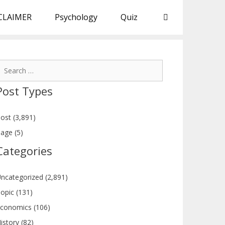
CLAIMER
Psychology
Quiz
earch
or:
Post Types
ost (3,891)
age (5)
Categories
ncategorized (2,891)
opic (131)
conomics (106)
istory (82)