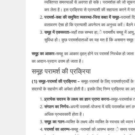
व्यक्तिगत समस्याओं से अवगत हो सके। परामर्शक को जो सूचनाएँ समूह
कर लेता है। इस प्रक्रिया से प्रत्याशी की सहायता करने में 
परामर्श-कक्ष की समुचित व्यवस्था-जिस कक्षा में समूह-
परामर्श द
वातावरण ऐसा हो कि प्रत्याशी अपनेपन का अनुभव करें। बैठने क
समूह में एकरूपता-
जहाँ तक सम्भव हा,े परामर्शेय समहू में आयु
सुविधा हो। कुछ परामर्शदाताओं का यह मत है कि असमान समूह
समूूह का आकार-
समहू का आकार वृहत् होने पर परामर्श निरर्थक हो जा
का आदान-प्रदान उत्तम हो जाता है।
समूह परामर्श की प्रक्रिया
(1) समूह-परामर्श की प्रक्रिया –
समूह-परामर्श के लिए परामर्शप्रार्थी 
सदस्यों के सहयोग की अपेक्षा होती है। इसके लिए निम्न प्रक्रिया का 
प्र्रत्येक सदस्य के लक्ष्य का ज्ञान प्राप्त करना-
समूह-परामर्शक तभ
संगठन का निर्णय-
अपनी परामर्श-योजना में यदि परामर्शक सगं ठन द
अधिक प्रभावकारी होता है।
समूूह का गठन-
व्यक्ति के लक्ष्य और व्यक्ति के स्वभाव को ध्
परामर्श का आरम्भ-
समहू -परामर्श को आरम्भ करत े समय परामर्