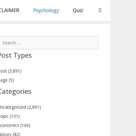
CLAIMER
Psychology
Quiz
earch
or:
Post Types
ost (3,891)
age (5)
Categories
ncategorized (2,891)
opic (131)
conomics (106)
istory (82)