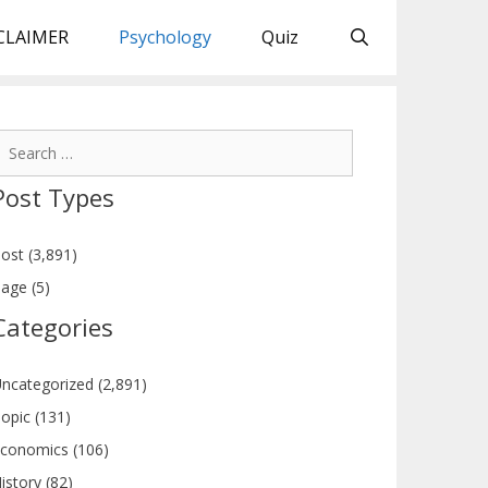
CLAIMER
Psychology
Quiz
earch
or:
Post Types
ost (3,891)
age (5)
Categories
ncategorized (2,891)
opic (131)
conomics (106)
istory (82)