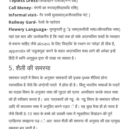
Topless Dress-
शिखरहीन पोशाक(नग्न वक्ष)
Call Money-
मंगनी का रुपया(शीघ्रावधि राशि)
Informal visit-
गैर रस्मी मुलाकात(अनौपचारिक भेटं )
Railway Gard-
रेलवे के पहरेदार
Flowery Language-
मुस्कुराती हुर्इ भाषा(सजीली भाषा/औपचारिक भाषा)
यहां एक बात और उल्लेखनीय है कि जहां तक हो सके अप्रचलित शब्दों के व्यवहार
से बचना चाहिए जैसे absass के लिए ‘विद्रधि’ के स्थान पर ‘फोड़ा’ ही ठीक है,
appendix को ‘उडुकपुछ’ करने के बदल अप्रचलित शब्द लाने की अपेक्षा इन्हें
हिंदी में ध्वनि अनुकूल द्वारा भी राखा जा सकता है।
5. शैली की समस्या
समाचार पत्रों में विषय के अनुसार समाचारों की पृथक-पृथक शैलियां होना
स्वाभाविक है जैसे कि अंग्रेजी पत्रो में होता ही है। किंतु भारतीय भाषाओं के पत्रों
का पाठक विषय के अनुसार भाषा की गूढता को प्राय: अस्वीकार करके सरल भाषा
को ही स्वीकार करता है। अत: पत्रकारों को गढू -से- गढू विषय के समाचार फीचर
आदि भी सरलतम भाषा में अनूदित करने पड़त े हैं। यह कुछ वैसा ही हो जाता है
जैसे किसी 8-10 साल के बच्चे को उसकी भाषा में न्यूक्लीयर विखंडन की पूर्ण
प्रक्रिया समझाना पड़।े अत: सरल शैली की समस्या भी अनुवाद की एक प्रमुख
समस्या बन जाती है।