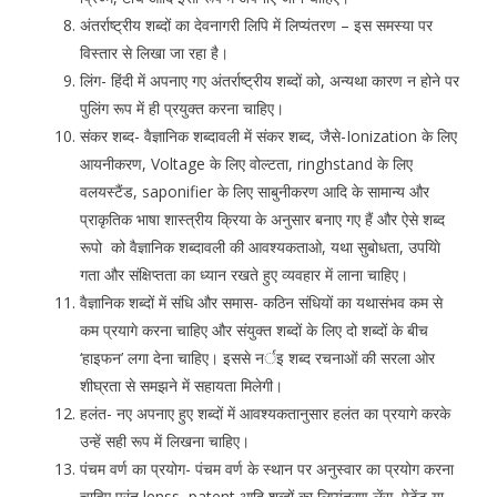
अंतर्राष्ट्रीय शब्दों का देवनागरी लिपि में लिप्यंतरण – इस समस्या पर
विस्तार से लिखा जा रहा है।
लिंग- हिंदी में अपनाए गए अंतर्राष्ट्रीय शब्दों को, अन्यथा कारण न होने पर
पुलिंग रूप में ही प्रयुक्त करना चाहिए।
संकर शब्द- वैज्ञानिक शब्दावली में संकर शब्द, जैसे-Ionization के लिए
आयनीकरण, Voltage के लिए वोल्टता, ringhstand के लिए
वलयस्टैंड, saponifier के लिए साबुनीकरण आदि के सामान्य और
प्राकृतिक भाषा शास्त्रीय क्रिया के अनुसार बनाए गए हैं और ऐसे शब्द
रूपो को वैज्ञानिक शब्दावली की आवश्यकताओ, यथा सुबोधता, उपयाेि
गता और संक्षिप्तता का ध्यान रखते हुए व्यवहार में लाना चाहिए।
वैज्ञानिक शब्दों में संधि और समास- कठिन संधियों का यथासंभव कम से
कम प्रयागे करना चाहिए और संयुक्त शब्दों के लिए दो शब्दों के बीच
‘हाइफन’ लगा देना चाहिए। इससे नर्इ शब्द रचनाओं की सरला ओर
शीघ्रता से समझने में सहायता मिलेगी।
हलंत- नए अपनाए हुए शब्दों में आवश्यकतानुसार हलंत का प्रयागे करके
उन्हें सही रूप में लिखना चाहिए।
पंचम वर्ण का प्रयोग- पंचम वर्ण के स्थान पर अनुस्वार का प्रयोग करना
चाहिए परंतु lenss, patent आदि शब्दों का लिप्यंतरण लेंस, पेटेंट या