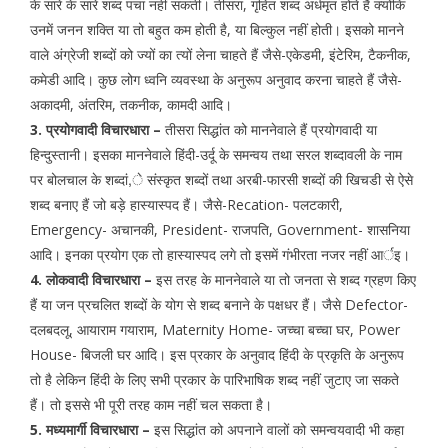
के सारे के सारे शब्द पचा नहीं सकती। तीसरा, गृहित शब्द अर्धमृत होते हैं क्योंकि
उनमें जनन शक्ति या तो बहुत कम होती है, या बिल्कुल नहीं होती। इसको मानने
वाले अंग्रेजी शब्दों को ज्यों का त्यों लेना चाहते हैं जैसे-एकेडमी, इंटेरिम, टैकनीक,
कमेडी आदि। कुछ लोग ध्वनि व्यवस्था के अनुरूप अनुवाद करना चाहते हैं जैसे-
अकादमी, अंतरिम, तकनीक, कामदी आदि।
3. प्रयोगवादी विचारधारा –
तीसरा सिद्धांत को माननेवाले हैं प्रयोगवादी या
हिन्दुस्तानी। इसका माननेवाले हिंदी-उर्दू के समन्वय तथा सरल शब्दावली के नाम
पर बोलचाल के शब्दां,े संस्कृत शब्दों तथा अरबी-फारसी शब्दों की खिचडी से ऐसे
शब्द बनाए हैं जो बड़े हास्यास्पद हैं। जैसे-Recation- पलटकारी,
Emergency- अचानकी, President- राजपति, Government- शासनिया
आदि। इनका प्रयोग एक तो हास्यास्पद लगे तो इसमें गंभीरता नजर नहीं आर्इ।
4. लोकवादी विचारधारा –
इस तरह के माननेवाले या तो जनता से शब्द ग्रहण किए
हैं या जन प्रचलित शब्दों के योग से शब्द बनाने के पक्षधर हैं। जैसे Defector-
दलबदलू, आयाराम गयाराम, Maternity Home- जच्चा बच्चा घर, Power
House- बिजली घर आदि। इस प्रकार के अनुवाद हिंदी के प्रकृति के अनुरूप
तो है लेकिन हिंदी के लिए सभी प्रकार के पारिभाषिक शब्द नहीं जुटाए जा सकते
हैं। तो इससे भी पूरी तरह काम नहीं चल सकता है।
5. मध्यमार्गी विचारधारा –
इस सिद्धांत को अपनाने वालों को समन्वयवादी भी कहा