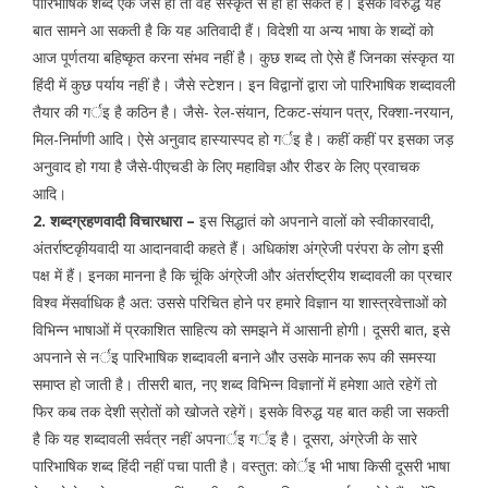
पारिभाषिक शब्द एक जैसे हों तो वह संस्कृत से ही हो सकते हैं। इसके विरुद्ध यह
बात सामने आ सकती है कि यह अतिवादी हैं। विदेशी या अन्य भाषा के शब्दों को
आज पूर्णतया बहिष्कृत करना संभव नहीं है। कुछ शब्द तो ऐसे हैं जिनका संस्कृत या
हिंदी में कुछ पर्याय नहीं है। जैसे स्टेशन। इन विद्वानों द्वारा जो पारिभाषिक शब्दावली
तैयार की गर्इ है कठिन है। जैसे- रेल-संयान, टिकट-संयान पत्र, रिक्शा-नरयान,
मिल-निर्माणी आदि। ऐसे अनुवाद हास्यास्पद हो गर्इ है। कहीं कहीं पर इसका जड़
अनुवाद हो गया है जैसे-पीएचडी के लिए महाविज्ञ और रीडर के लिए प्रवाचक
आदि।
2. शब्दग्रहणवादी विचारधारा –
इस सिद्धातं को अपनाने वालों को स्वीकारवादी,
अंतर्राष्टकृीयवादी या आदानवादी कहते हैं। अधिकांश अंग्रेजी परंपरा के लोग इसी
पक्ष में हैं। इनका मानना है कि चूंकि अंग्रेजी और अंतर्राष्ट्रीय शब्दावली का प्रचार
विश्व मेंसर्वाधिक है अत: उससे परिचित होने पर हमारे विज्ञान या शास्त्रवेत्ताओं को
विभिन्न भाषाओं में प्रकाशित साहित्य को समझने में आसानी होगी। दूसरी बात, इसे
अपनाने से नर्इ पारिभाषिक शब्दावली बनाने और उसके मानक रूप की समस्या
समाप्त हो जाती है। तीसरी बात, नए शब्द विभिन्न विज्ञानों में हमेशा आते रहेगें तो
फिर कब तक देशी स्रोतों को खोजते रहेगें। इसके विरुद्ध यह बात कही जा सकती
है कि यह शब्दावली सर्वत्र नहीं अपनार्इ गर्इ है। दूसरा, अंग्रेजी के सारे
पारिभाषिक शब्द हिंदी नहीं पचा पाती है। वस्तुत: कोर्इ भी भाषा किसी दूसरी भाषा