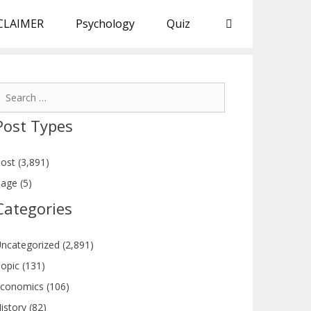
CLAIMER
Psychology
Quiz
earch
or:
Post Types
ost (3,891)
age (5)
Categories
ncategorized (2,891)
opic (131)
conomics (106)
istory (82)