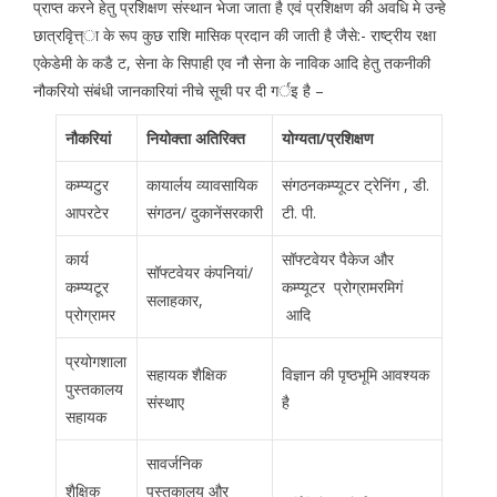
प्राप्त करने हेतु प्रशिक्षण संस्थान भेजा जाता है एवं प्रशिक्षण की अवधि मे उन्हे
छात्रवृित्त्ा के रूप कुछ राशि मासिक प्रदान की जाती है जैसे:- राष्ट्रीय रक्षा
एकेडेमी के कडै ट, सेना के सिपाही एव नौ सेना के नाविक आदि हेतु तकनीकी
नौकरियो संबंधी जानकारियां नीचे सूची पर दी गर्इ है –
नौकरियां
नियोक्ता अतिरिक्त
योग्यता/प्रशिक्षण
कम्प्यटुर
कायार्लय व्यावसायिक
संगठनकम्प्यूटर ट्रेनिंग , डी.
आपरटेर
संगठन/ दुकानेंसरकारी
टी. पी.
कार्य
सॉफ्टवेयर पैकेज और
सॉफ्टवेयर कंपनियां/
कम्प्यटूर
कम्प्यूटर प्रोग्रामरमिगं
सलाहकार,
प्रोग्रामर
आदि
प्रयोगशाला
सहायक शैक्षिक
विज्ञान की पृष्ठभूमि आवश्यक
पुस्तकालय
संस्थाए
है
सहायक
सावर्जनिक
शैक्षिक
पुस्तकालय और