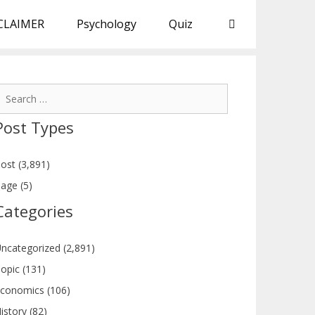
CLAIMER
Psychology
Quiz
earch
or:
Post Types
ost (3,891)
age (5)
Categories
ncategorized (2,891)
opic (131)
conomics (106)
istory (82)