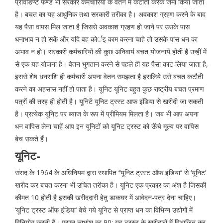
प्रॉवीडेण्ट फण्ड भी सरकार कर्मचारियों के वेतन में कटौती करके जमा किया जाता
है। बचत का यह आधुनिक तथा सरकारी तरीका है। अवकाश ग्रहण करने के बाद
यह पैसा वापस मिल जाता है जिससे अवकाश ग्रहण हो जाने पर उसके पास
धनाभाव न हो सकें और यदि वह कोर्इ काम करना चाहे तो उसके पास धन का
अभाव न हो। सरकारी कर्मचारियों की कुछ अनिवार्य बचत योजनायें होती हैं उन्हीं में
से एक यह योजना है। वेतन भुगतान करने से पहले ही यह पैसा काट लिया जाता है,
इससे शेष धनराशि ही कर्मचारी अपना वेतन समझता है इसलिये उसे बचत कटौती
करने का अहसास नहीं हो पाता है। यूनिट यूनिट बहुत कुछ राष्ट्रीय बचत प्रमाण
पत्रों की तरह ही होती है। यूनिटें यूनिट ट्रस्ट आफ इंडिया से खरीदी जा सकती
है। प्रत्येक यूनिट पर ब्याज के रूप में प्रीमियम मिलता है। जब भी आप अपना
धन वापिस लेना चाहें आप इन यूनिटों को यूनिट ट्रस्ट को ऊॅचे मूल्य पर वापिस
बेच सकते हैं।
यूनिट-
संसद के 1964 के अधिनियम द्वारा स्थापित ‘‘यूनिट ट्रस्ट ऑफ इंडिया’’ से ‘यूनिट’
खरीद कर बचत करना भी उचित तरीका है। यूनिट एक प्रकार का अंश है जिसकी
कीमत 10 होती है इसकी खरीददारी हेतु डाकघर में आवेदन-पत्र देना चाहिए।
‘यूनिट ट्रस्ट ऑफ इंडिया’ बेचे गये यूनिट से प्राप्त धन का विभिन्न उद्योगों में
विनियोग करती हैं। प्राप्त लाभांश का 90: यह ट्रस्ट के खरीदारों में विभाजित कर