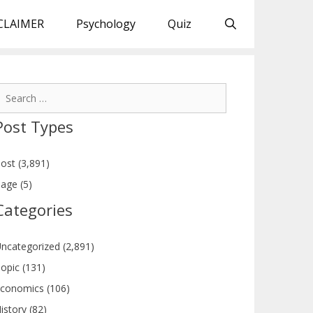
CLAIMER
Psychology
Quiz
earch
or:
Post Types
ost (3,891)
age (5)
Categories
ncategorized (2,891)
opic (131)
conomics (106)
istory (82)