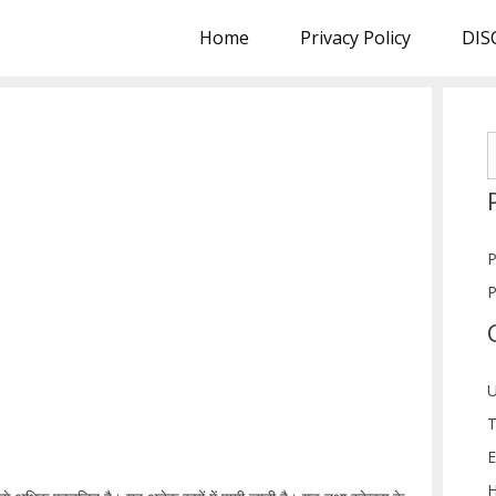
Home
Privacy Policy
DIS
S
f
P
P
U
T
E
H