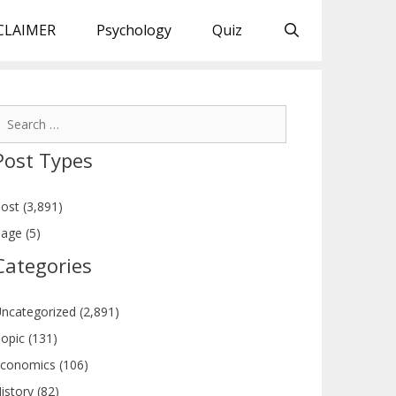
CLAIMER
Psychology
Quiz
earch
or:
Post Types
ost (3,891)
age (5)
Categories
ncategorized (2,891)
opic (131)
conomics (106)
istory (82)