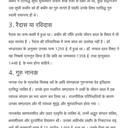
कबीर ने प्रसिद्ध सूफी मुसलमान फकीर शेख तकी से दीक्षा ली थी, कुछ विद्वानजन
उस सूफी फकीर को ही कबीर का गुरु मानते हैं यद्यपि उनके विश्व प्रसिद्ध गुरु
स्वामी रामानन्द ही थे।
3. रैदास या रविदास
रैदास का जन्म काशी में हुआ था। कबीर की भाँति उनके जीवन काल के विषय में भी
बड़ा मतभेद है । रैदास की परिचायिका में जन्म काल का उल्लेख नहीं है। डॉ.
भण्डारकर के अनुसार उनका जन्म 1299 ई. में हुआ था। डॉ. भगवत व्रत मिश्र ने
यह निष्कर्ष प्रस्तुत किया है कि कवि का जन्मकाल 1398 ई. तथा मृत्युकाल
1448 ई. के मध्य होना चाहिये।
4. गुरु नानक
नानक पंथ के प्रवर्तक सिक्ख धर्म के आदि संस्थापक गुरुनानक देव इतिहास
प्रसिद्ध व्यक्ति हैं। उनके द्वारा स्थापित सम्प्रदाय ने उन्हीं के जीवन काल में एक
व्यापक संगठन का रूप धारण कर लिया था। राजनीतिक परिस्थितियों के कारण
उनका सम्प्रदाय और भी व्यापक सुदृढ़ और सुव्यवस्थित होता गया ।
नानकदेव समन्वयशील और उदार प्रवृत्ति के व्यक्ति थे, उनमें अद्भुत संगठन शक्ति,
क्षमाशीलता और दूरदर्शिता विद्यमान थी। उनका आविर्भाव लाहौर के निकटस्थ राइ
भाई की तलवण्डी ग्राम में 15 अप्रैल, 1469 ई. हुआ था । उनके पिता का नाम