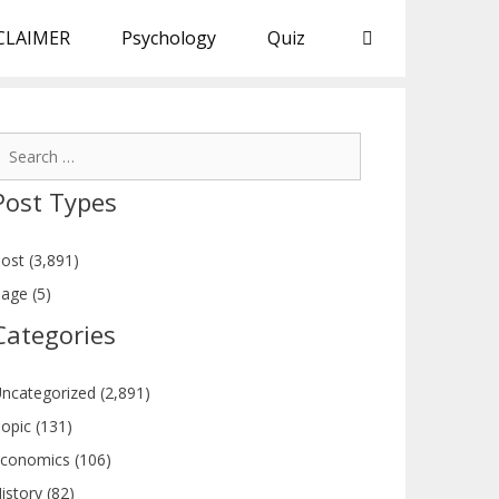
CLAIMER
Psychology
Quiz
earch
or:
Post Types
ost (3,891)
age (5)
Categories
ncategorized (2,891)
opic (131)
conomics (106)
istory (82)