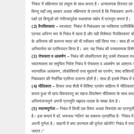
‘निबंध’ में संक्षिप्तता एवं लघुता के साथ करता है। अनावश्यक विस्तार 
किन्तु यहाँ लघु आकार अथवा संक्षिप्तता से तात्पर्य है कि निबंधकार अप
पक्षों एवं बिन्दुओं को गंभीरतापूर्वक यथासंभव संक्षेप में प्रस्तुत करता है।
(2) वैयक्तिकता –
स्वभावत: ‘निबंध’ में निबंधकार का व्यक्तित्व प्रतिबि
प्रभाव अभिन्न रूप से निबंध में रहता है और यही विशेषता ‘वैयक्तिकता’ 
के अस्तित्व की कल्पना मात्र को भी स्वीकार नहीं किया गया। साथ ही व्यक
अनिवार्यता का प्रतिपादन किया है। अत: यह निबंध की परमावश्यक विश
(3) रोचकता व आकर्षण –
निबंध की लोकप्रियता हेतु उसमें रोचकता 
भावात्मकता का समुचित निवेश निबंध में रोचकता व आकर्षण का आश्रय-स्थ
स्वाभाविक अलंकरण, लोकोक्तियों तथा मुहावरों का प्रयोग, शब्द-शक्तियों 
निबंधकार की नैसर्गिक प्रतिभा उजागर होती है। साथ ही इससे निबंध मे
(4) मौलिकता –
विचार तथा शैली में विशिष्ट प्रयोग साहित्य में ‘मौलिकत
करता हुआ भी वण्र्य-विषयवस्तु का सहज-विश्लेषण मौलिकता के साथ करत
अभिव्यंजनापूर्ण अपनी प्रस्तुति सहृदय-पाठक के समक्ष देता है।
(5) स्वात्मपूर्णता –
निबंध में किसी एक विषय अथवा विषयांश का प्रस्तुती
है। इस सन्दर्भ में डॉ. जयनाथ ‘नलिन’ का वक्तव्य प्रासंगिक है- ‘‘निबंध 
अपनी पूर्णता है। कहानी में क्या उपन्यास की पूर्णता खोजेंगे? निबंध में
जाएगा।’’