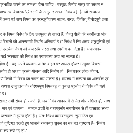
को प्रभावित करने का सामथ्र्य होना चाहिए। वस्तुत: विनोद-मात्र का साधन न
ाश्चात्य विचारक ‘प्रीस्टले’ के अनुसार अच्छा निबंध वही है, जो साधारण
ं कथ्य एवं वण्र्य विषय का प्रस्तुतीकरण सहज, सरल, किंचित् विनोदपूर्ण तथा
 के विषय निबंध के लिए उपयुक्त हो सकते हैं, किन्तु शैली की रमणीयता और
 विचारों की आनन्दमयी स्थिति अनिवार्य है।’’ निबंध में निबंधकार अनुभूतियों एवं
ारा प्रत्येक विषय को यथारुचि सरस तथा रमणीय बना देता है। भावात्मक-
अत: यहाँ ‘सरसता’ को निबंध का प्राणतत्त्व कहा जा सकता है।
ं होता है। वह अपने कल्पना-जनित वाहन पर आरूढ़ होकर उन्मुक्त विचरण
्रयोग हो अथवा प्रसंग-योजना आदि निर्माण हो। निबंधकार लोक-जीवन,
रों में से किसी भी विषय का चयन कर सकता है। वास्तव में कल्पना का आकर्षक एवं
 अथवा उन्मुक्तता के सोद्देश्यपूर्ण विषयबद्ध व कुशल प्रयोग से निबंध की यही
ी है।
कसावट तभी संभव हो सकती है, जब निबंध आकार में सीमित और संक्षिप्त हो, साथ
चार, भाव एवं कल्पना – नामक तत्त्वों के यथाप्रसंग समायोजन से ही कसावट संभव
ध की कसावट में ह्रास होता है। अत: निबंध कसावटयुक्त, सुसंगठित एवं
ृष्टिगत रखते हुए आचार्य रामचन्द्र शुक्ल का यह मत द्रष्टव्य है- ‘‘निबंध
बा कर कसे गए हों..’’।