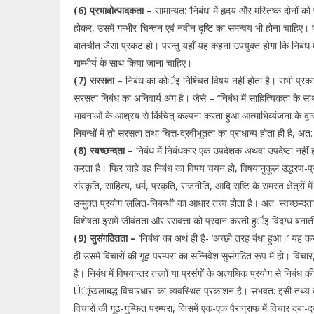
(6) प्रभावोत्पादकता –
सामान्यत: ‘निबंध’ में हृदय और मस्तिष्क दोनों 
होकर, उसमें गम्भीर-चिन्तन एवं नवीन दृष्टि का समन्वय भी होना चाहिए। प
बातचीत जैसा प्रकट हो। परन्तु यहाँ यह कहना उपयुक्त होगा कि निबंध मे
गाम्भीर्य के साथ किया जाना चाहिए।
(7) सरसता –
निबंध का कोर्इ निश्चित विषय नहीं होता है। सभी प्रकार
सरसता निबंध का अनिवार्य अंग है। जैसे – ‘‘निबंध में साहित्यिकता के साथ
भावनाओं के आश्रय से किंचित् कल्पना करता हुआ आत्माभिव्यंजना के द्व
निबन्धों में तो सरसता तथा चित्त-द्रवीभूतता का प्राधान्य होता ही है, 
(8) स्वच्छन्दता –
निबंध में निबंधकार एक उपदेशक अथवा उपदेष्टा नही
करता है। फिर चाहे वह निबंध का विषय चयन हो, विषयानुकूल उद्धरण-प
संस्कृति, साहित्य, धर्म, प्रकृति, राजनीति, आदि सृष्टि के समस्त क्षेत्
उन्मुक्त प्रयोग ‘ललित-निबन्धों’ का आधार तत्त्व होता है। अत: स्वच्छन्दता
विशेषता इसमें जीवंतता और रसवत्ता को प्रदान करती हुर्इ विदग्ध बनात
(9) सुसंगठितता –
‘निबंध’ का अर्थ ही है- ‘अच्छी तरह बंधा हुआ।’ यह 
ही उसमें विचारों की गूढ़ परम्परा का सन्निवेश सुसंगठित रूप में हो। वि
है। निबंध में विषयान्तर तत्त्वों या प्रसंगों के अत्यधिक प्रयोग से निबं
Üाृंखलाबद्ध विचारधारा का व्यवस्थित प्रकाशन है। संभवत: इसी तथ्य को द
विचारों की गूढ़-गुम्फित परम्परा, जिसमें एक-एक पैराग्राफ में विचार दबा-द