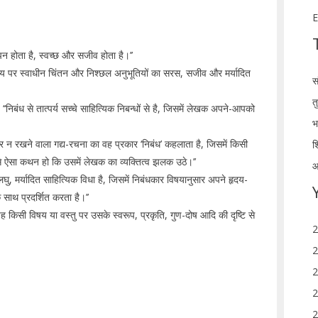
E
पन होता है, स्वच्छ और सजीव होता है।’’
ी विषय पर स्वाधीन चिंतन और निश्छल अनुभूतियों का सरस, सजीव और मर्यादित
स
त
 कि- ‘‘निबंध से तात्पर्य सच्चे साहित्यिक निबन्धों से है, जिसमें लेखक अपने-आपको
भ
ार न रखने वाला गद्य-रचना का वह प्रकार ‘निबंध’ कहलाता है, जिसमें किसी
श
ग से ऐसा कथन हो कि उसमें लेखक का व्यक्तित्व झलक उठे।’’
आ
 लघु, मर्यादित साहित्यिक विधा है, जिसमें निबंधकार विषयानुसार अपने हृदय-
 साथ प्रदर्शित करता है।’’
 ‘‘यह किसी विषय या वस्तु पर उसके स्वरूप, प्रकृति, गुण-दोष आदि की दृष्टि से
2
2
2
2
2