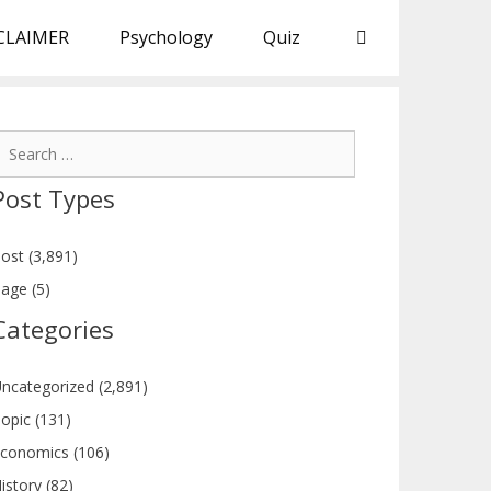
CLAIMER
Psychology
Quiz
earch
or:
Post Types
ost (3,891)
age (5)
Categories
ncategorized (2,891)
opic (131)
conomics (106)
istory (82)