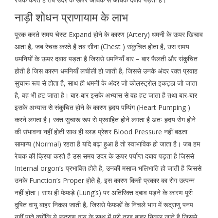
नाड़ी शोधन प्राणायाम के लाभ
पूरक करते समय चेस्ट Expand होने के कारण (Artery) धमनी के ऊपर खिचाव
आता है, जब रेचक करते है तब सीना (Chest ) संकुचित होता है, उस समय
धमनियों के ऊपर दबाव पड़ता है जिससे धमनियाँ बार – बार फैलती और संकुचित
होती है जिस कारण धमनियाँ लचीली हो जाती है, जिससे उनके अंदर रक्त प्रवाह
सुचारू रूप से होता है, साथ ही धमनी के अंदर जो कोलस्ट्रोल इकट्ठा जो जाता
है, वह भी हट जाता है। बार-बार इसके अभ्यास से वह हट जाता है तथा बार-बार
इसके अभ्यास से संकुचित होने के कारण हृदय पम्पिंग (Heart Pumping )
करने लगता है। रक्त सुचारू रूप से प्रवाहित होने लगता है अतः हृदय रोग होने
की संभावना नहीं होती साथ ही ब्लड प्रेशर Blood Pressure नहीं बढता
सामान्य (Normal) रहता है यदि बढ़ा हुआ है तो स्वाभाविक हो जाता है। जब हम
रेचक की क्रिया करते है उस समय उदर के ऊपर पर्याप्त दबाव पड़ता है जिससे
Internal orgon’s प्रभावित होते है, उनकी मसाज भलिभाति हो जाती है जिससे
उनके Function’s Proper होते है, इस कारण किसी प्रकार का रोग उत्पन्न
नहीं होता। साथ ही फेफड़े (Lung’s) पर अतिरिक्त दबाव पड़ने के कारण पूरी
दुषित वायु बाहर निकल जाती है, जिससे फेफड़ों के निचले भाग में रूद्राणु पनप
नहीं पाते क्योंकि ये रूद्राणु वायु के साथ में पूरी तरह बाहर निकल जाते है जिससे