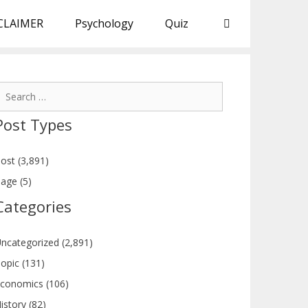
CLAIMER
Psychology
Quiz
earch
or:
Post Types
ost (3,891)
age (5)
Categories
ncategorized (2,891)
opic (131)
conomics (106)
istory (82)