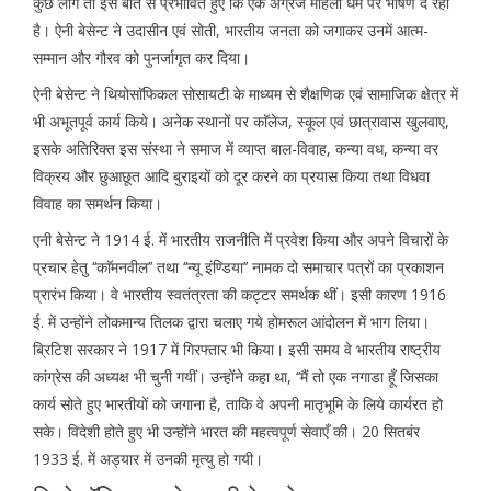
कुछ लोग तो इस बात से प्रभावित हुए कि एक अंग्रेज महिला धर्म पर भाषण दे रही
है। ऐनी बेसेन्ट ने उदासीन एवं सोती, भारतीय जनता को जगाकर उनमें आत्म-
सम्मान और गौरव को पुनर्जागृत कर दिया।
ऐनी बेसेन्ट ने थियोसाॅफिकल सोसायटी के माध्यम से शैक्षणिक एवं सामाजिक क्षेत्र में
भी अभूतपूर्व कार्य किये। अनेक स्थानों पर काॅलेज, स्कूल एवं छात्रावास खुलवाए,
इसके अतिरिक्त इस संस्था ने समाज में व्याप्त बाल-विवाह, कन्या वध, कन्या वर
विक्रय और छुआछूत आदि बुराइयों को दूर करने का प्रयास किया तथा विधवा
विवाह का समर्थन किया।
एनी बेसेन्ट ने 1914 ई. में भारतीय राजनीति में प्रवेश किया और अपने विचारों के
प्रचार हेतु ‘‘काॅमनवील’’ तथा ‘‘न्यू इंण्डिया’’ नामक दो समाचार पत्रों का प्रकाशन
प्रारंभ किया। वे भारतीय स्वतंत्रता की कट्टर समर्थक थीं। इसी कारण 1916
ई. में उन्होंने लोकमान्य तिलक द्वारा चलाए गये होमरूल आंदोलन में भाग लिया।
ब्रिटिश सरकार ने 1917 में गिरफ्तार भी किया। इसी समय वे भारतीय राष्ट्रीय
कांग्रेस की अध्यक्ष भी चुनी गयीं। उन्होंने कहा था, ‘‘मैं तो एक नगाडा हूँ जिसका
कार्य सोते हुए भारतीयों को जगाना है, ताकि वे अपनी मातृभूमि के लिये कार्यरत हो
सके। विदेशी होते हुए भी उन्होंने भारत की महत्वपूर्ण सेवाएँ की। 20 सितबंर
1933 ई. में अड्यार में उनकी मृत्यु हो गयी।