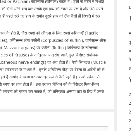
ated or Pacinian) कॉर्पसल्स (कणिका) कहते हैं। इसी से शरीर में स्थिति
E
 को दोनों आँखे बन्द कर उसके एक हाथ को टेबल पर रख दें और उसे अपने
ज ही पहले रखे गए हाथ के समीप दूसरे हाथ को ठीक वैसी ही स्थिति में रख
ार के होते हैं, जैसे स्पर्श की संवेदना के लिए ‘स्पर्श कणिकाएँ’ (Tactile
स
les), कॉर्पसल्स ऑफ रफीनी (Corpuscles of Ruffini), कार्पसल्स ऑफ
त
i-Mazzoni organs) एवं रफीनी (Ruffini) कॉर्पसल्स के तन्त्रिका-
भ
les of Krause) के तन्त्रिका अन्त्रांग, आदि कुछ विशिष्ट संयोजक
श
ोरों (Cutaneous nerve endings) का अंत होता है। पेशी स्पिन्डल (Muscle
आ
 संवेदनाओं के माध्यम हैं। इनके अतिरिक्त पीड़ा एवं वेदना के आवेगों को ले
ैं अर्थात् ये त्वचा पर स्वतन्त्र रूप से फैले रहते हैं। स्पर्श संवेदन से
े स्पर्श का ज्ञान होता है। इस प्रकार विभिन्न वर्ग के रिसेप्टर भिन्न-भिन्न
 संवेदना को ग्रहण कर सकते हैं, जो तन्त्रिका अन्तांग ताप के लिए हैं उनसे
2
2
2
2
2