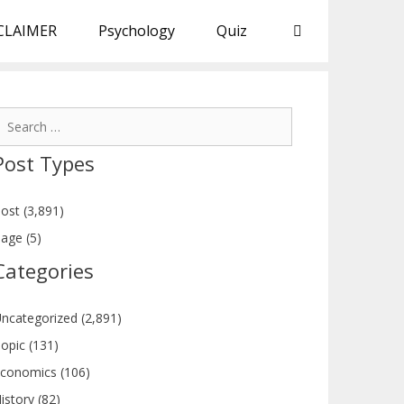
CLAIMER
Psychology
Quiz
earch
or:
Post Types
ost (3,891)
age (5)
Categories
ncategorized (2,891)
opic (131)
conomics (106)
istory (82)