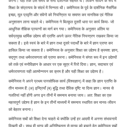
करना। यहाँ तक उस समय के सभी दार्शनिक सहमत थे। लेकिन साधन के रूप में
शिक्षा के संप्रत्यय के संदर्भ में भिन्नता थी। कमेनियस के पूर्व के दार्शनिक नैसर्गिक
इच्छा, मूल प्रवृत्ति और संवेगो को नियन्त्रित या समाप्त कर मानसिक एवं नैतिक
अनुशासन लाना चाहते थे। कमेनियस ने बिल्कुल दूसरी धारा पर कार्य किया- जो
आधुनिक शैक्षिक प्रयत्नों का मार्ग बन गया। कमेनियस के अनुसार अंतिम या
सर्वप्रमुख धार्मिक उद्देश्य की प्राप्ति अपने ऊपर नैतिक नियन्त्रण रखकर किया जा
सकता है। इसे स्वयं के बारे में ज्ञान तथा दूसरे पदार्थों के बारे में ज्ञान प्राप्त कर
हासिल किया जा सकता है। कमेनियस के अनुसार शिक्षा का उद्देश्य है क्रमश: ज्ञान,
सद्गुण तथा धर्मपरायणता को प्राप्त करना। कमेनियस ने संगत रूप में इन उद्देश्यों
को तर्क एवं मनोविज्ञान के आधार पर एक सूत्र में पिरो दिया। ज्ञान, सदाचार एवं
धर्मपरायणता यही आत्मोन्नयन का क्रम है और यही शिक्षा का उद्देश्य है।
कमेनियस ने अपने प्रथम पानसोफिक कार्य (विश्वज्ञान) में कहा कि ज्ञान प्राप्ति के
तीन माध्यम हैं: (अ) इन्द्रियाँ (ब) बुद्धि तथा दैविक दृष्टि या दिव्य ज्ञान। मानव से
गलतियां नहीं होंगी अगर इन तीनों में समन्वय बनाया जाय। अत: शिक्षा का एक
महत्वपूर्ण उद्देश्य है ज्ञान के इन तीनों माध्यमों में समन्वय स्थापित कर मानव-जीवन
को बेहतर बनाना।
कमेनियस सबों को शिक्षा देना चाहते थे क्योंकि उन्हें हर आदमी में अनन्त संभावनायें
दिखती थी। साथ ही भाग्य की अनिश्चितता से मानव को बचाने हेतु कमेनियस सबों