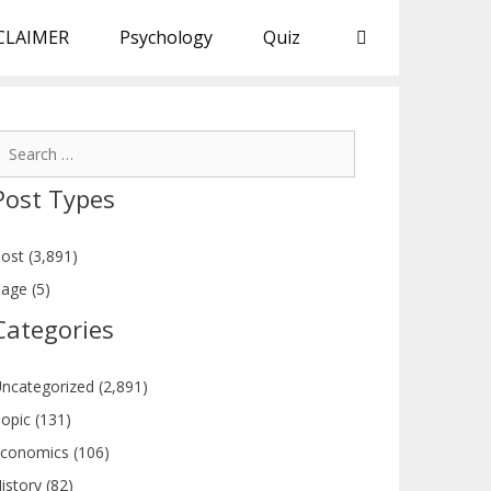
CLAIMER
Psychology
Quiz
earch
or:
Post Types
ost (3,891)
age (5)
Categories
ncategorized (2,891)
opic (131)
conomics (106)
istory (82)