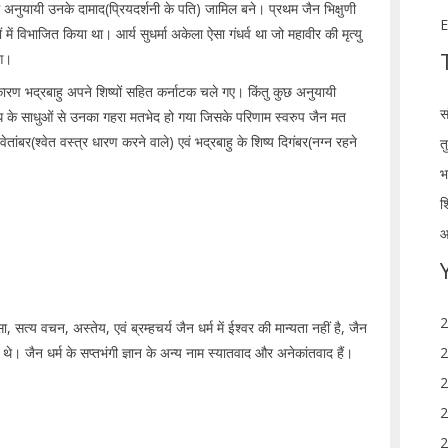
 अनुयायी उनके दामाद(प्रियदर्शनी के पति) जामिल बने। प्रथम जैन भिक्षुणी
E
में विभाजित किया था। आर्य सुधर्मा अकेला ऐसा गंधर्व था जो महावीर की मृत्यु
ुआ।
कारण भद्रबाहु अपने शिष्यों सहित कर्नाटक चले गए। किंतु कुछ अनुयायी
स
गध के साधुओं से उनका गहरा मतभेद हो गया जिसके परिणाम स्वरुप जैन मत
्वेतांबर(श्वेत वस्त्र धारण करने वाले) एवं भद्रबाहु के शिष्य दिगंबर(नग्न रहने
त
भ
श
आ
2
, सत्य वचन, अस्तेय, एवं ब्रम्हचर्य जैन धर्म में ईश्वर की मान्यता नहीं है, जैन
2
खते थे। जैन धर्म के सप्तभंगी ज्ञान के अन्य नाम स्यातवाद और अनेकांतवाद हैं।
2
2
2