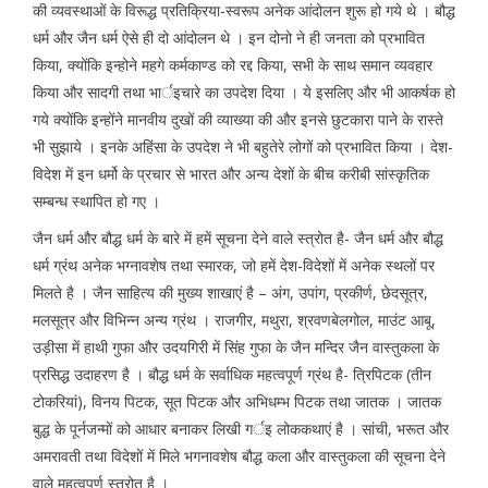
की व्यवस्थाओं के विरूद्ध प्रतिक्रिया-स्वरूप अनेक आंदोलन शुरू हो गये थे । बौद्ध
धर्म और जैन धर्म ऐसे ही दो आंदोलन थे । इन दोनो ने ही जनता को प्रभावित
किया, क्योंकि इन्होने महगे कर्मकाण्ड को रद्द किया, सभी के साथ समान व्यवहार
किया और सादगी तथा भार्इचारे का उपदेश दिया । ये इसलिए और भी आकर्षक हो
गये क्योंकि इन्होंने मानवीय दुखों की व्याख्या की और इनसे छुटकारा पाने के रास्ते
भी सुझाये । इनके अहिंसा के उपदेश ने भी बहुतेरे लोगों को प्रभावित किया । देश-
विदेश में इन धर्मो के प्रचार से भारत और अन्य देशों के बीच करीबी सांस्कृतिक
सम्बन्ध स्थापित हो गए ।
जैन धर्म और बौद्ध धर्म के बारे में हमें सूचना देने वाले स्त्रोत है- जैन धर्म और बौद्ध
धर्म ग्रंथ अनेक भग्नावशेष तथा स्मारक, जो हमें देश-विदेशों में अनेक स्थलों पर
मिलते है । जैन साहित्य की मुख्य शाखाएं है – अंग, उपांग, प्रकीर्ण, छेदसूत्र,
मलसूत्र और विभिन्न अन्य ग्रंथ । राजगीर, मथुरा, श्रवणबेलगोल, माउंट आबू,
उड़ीसा में हाथी गुफा और उदयगिरी में सिंह गुफा के जैन मन्दिर जैन वास्तुकला के
प्रसिद्ध उदाहरण है । बौद्ध धर्म के सर्वाधिक महत्वपूर्ण ग्रंथ है- त्रिपिटक (तीन
टोकरियां), विनय पिटक, सूत पिटक और अभिधम्भ पिटक तथा जातक । जातक
बुद्ध के पूर्नजन्मों को आधार बनाकर लिखी गर्इ लोककथाएं है । सांची, भरूत और
अमरावती तथा विदेशों में मिले भगनावशेष बौद्ध कला और वास्तुकला की सूचना देने
वाले महत्वपूर्ण स्त्रोत है ।