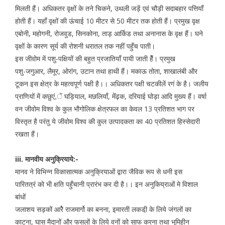
मिलती हैं। अधिकतर वृक्षों के तने चिकने, उथली जड़ें एवं चौड़ी सदाबहार पत्तियाँ
होती हैं। यहॉं वृक्षों की ऊंचाई 10 मीटर से 50 मीटर तक होती हैं। प्रमुख वृक्ष
एबोनी, महोगनी, रोजवुड, सिनकोना, ताड़ आर्किड तथा अनानास के वृक्ष हैं। घने
वृक्षों के कारण सूर्य की रोशनी धरातल तक नहीं पहुँच पाती।
इस जीवोम में पशु-पक्षियों की बहुत प्रजातियाँ पायी जाती हैें। प्रमुख
पशु-जगुआर, लैमूर, ओरांग, उटान तथा हाथी हैं। मकाऊ तोता, शाखालंबी और
टूकन इस क्षेत्र के महत्वपूर्ण पक्षी है।। अधिकतर पक्षी चटकीलें रगं के है। जलीय
प्राणियों में कछुएं,ें घड़ियाल, मछलियाँ, मेंंढ़क, दरियाई घोड़ा आदि मुख्य हैं। वर्षा
वन जीवोम विश्व के कुल भौगोलिक क्षेत्रफल का केवल 13 प्रतिशत भाग पर
विस्तृत है परंतु ये जीवोम विश्व की कुल उत्पादकता का 40 प्रतिशत हिस्सेदारी
रखता हैं।
iii. मानवीय अनुक्रियाये:-
मानव ने विभिन्न विकासात्मक अनुक्रियाओं द्वारा जैविक रूप से धनी इस
पारितत्रं को भी क्षति पहुँचानी प्रारंभ कर दी है।। इन अनुकिय्राओं मे विशाल
बांधों
जलाशय सड़कों आरेै राजमार्गो का बनना, इमारती लकडी़ के लिये जंगलों का
काटना, घास मैदानों और फसलों के लिये वनों को साफ करना तथा भूमिहीन