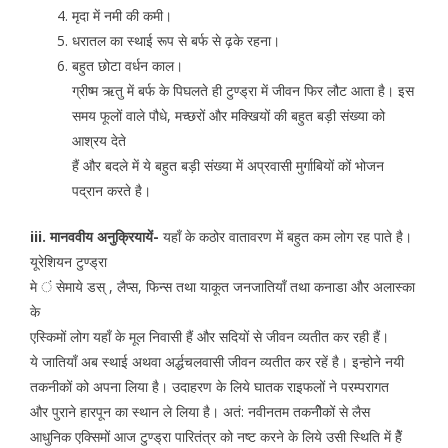
मृदा में नमी की कमी।
धरातल का स्थाई रूप से बर्फ से ढ़के रहना।
बहुत छोटा वर्धन काल।
ग्रीष्म ऋतु में बर्फ के पिघलते ही टुण्ड्रा में जीवन फिर लौट आता है। इस
समय फूलों वाले पौधे, मच्छरों और मक्खियों की बहुत बड़ी संख्या को
आश्रय देते
हैं और बदले में ये बहुत बड़ी संख्या में अप्रवासी मुर्गाबियों कों भोजन
पद्रान करते है।
iii. मानववीय अनुक्रियायें-
यहाँ के कठोर वातावरण में बहुत कम लोग रह पाते है।
यूरेशियन टुण्ड्रा
मे ं सेमाये डस् , लैप्स, फिन्स तथा याकूत जनजातियाँ तथा कनाडा और अलास्का
के
एस्किमों लोग यहाँ के मूल निवासी हैं और सदियों से जीवन व्यतीत कर रही हैं।
ये जातियाँ अब स्थाई अथवा अर्द्धचलवासी जीवन व्यतीत कर रहें है। इन्होने नयी
तकनीकों को अपना लिया है। उदाहरण के लिये घातक राइफलों ने परम्परागत
और पुराने हारपून का स्थान ले लिया है। अतं: नवीनतम तकनीेकों से लैस
आधुनिक एक्सिमों आज टुण्ड्रा पारितंत्र को नष्ट करने के लिये उसी स्थिति में हेैं