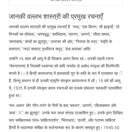
जानकी वल्लभ शास्त्री की प्रमुख रचनाएँ
जानकी वल्लभ शास्त्री की प्रमुख रचनाएँ हैं- ‘राधा,’ ‘एक किरण, सौ झाइयाँ,’ ‘दो
तिनकों का घोंसला,’ ‘अश्वबुद्ध,’ ‘कालिदास,’ ‘कानन,’ ‘अपर्णा,’ ‘लीला कमल,’
‘सत्यकाम,’ ‘बांसों का झुरमुट,’ ‘अजन्ता की ओर,’ ‘निराला के पत्र,’ ‘स्मृति के
वातायन,’ ‘नाट्î सम्राट् पृथ्वीराज कपूर,’ ‘हंस-बलाका’ आदि!
उन्होंने 16 साल की आयु में ही लिखना आरंभ किया था। उनकी पहली रचना
‘गाेवन्दगानम्’ है जिसकी पदशय्या को कवि जयदेव से अबोध स्पद्र्धा की विपरिणति
मानते है।। वे हिन्दी काव्यजगत् में छायावादी युग के कवि के रूप में प्रख्यात रह े
हैं, किन्तु बचपन से ही उनकी प्रवृत्ति संस्कृत काव्यरचना में थी। 19 वर्ष की आयु
में, 1935 में उनकी संस्कृत काव्य रचनाओं का प्रथम संकलन ‘काकली’ प्रकाशित
हुआ था।
‘रूप-अरूप’ और ‘तीन-तरंग’ के गीतों के बाद ‘कालन’, ‘अपर्णा’, ‘लीलाकमल’ और
‘बासं ांे का झुरमुट’- उनके चार कथा संग्रह प्रकाशित हुए। उनके द्वारा लिखित
चार समीक्षात्मक ग्रंथ-’साहित्यदर्शन’, ‘चिंताधारा,’ ‘त्रयी’, और ‘प्राच्य साहित्य’
हिन्दी में भावात्मक समीक्षा के सर्जनात्मक रूप के कारण समादृत हुए। 1945-50