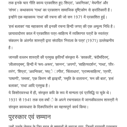
तक इनके चार गीति काव्य प्रकाशित हुए-’शिप्रा’, ‘अवन्तिका’,’ मेघगीत’ और
‘संगम’। कथाकाव्य ‘गाथा’ का प्रकाशन सामाजिक दृष्टिकोण से क्रांतिकारी है।
इन्होंने एक महाकाव्य ‘राधा’ की रचना की जो सन 1971 में प्रकाशित हुई।
’हसं बलाका’ गद्य महाकाव्य की इनकी रचना हिन्दी जगत् की एक अमूल्य निधि है।
छायावादोत्तर काल में प्रकाशित पत्र-साहित्य में व्यक्तिगत पत्रों के स्वतंत्र
संकलन के अंतर्गत शास्त्री द्वारा संपादित ‘निराला के पत्र’ (1971) उल्लेखनीय
है।
जानकी वल्लभ शास्त्री की प्रमुख कृतियाँ संस्कृत में- ’काकली’, ‘बंदीमंदिरम्’,
‘लीलापद्मम्’, हिन्दी में ‘रूप-अरूप’, ‘कानन’, ‘अपर्णा’, ‘साहित्यदर्शन’, ‘गाथा’, ‘तीर-
तरंग’, ‘शिप्रा’, ‘अवन्तिका’, ‘मघ्े ागीत’, ‘चिंताधारा’, ‘प्राच्यसाहित्य’, ‘त्रयी’,
‘पाषाणी’, ‘तमसा’, ‘एक किरण सौ झाइयाँ’, ‘स्मृति के वातायन’, ‘मन की बात’, ‘हसं
बलाका’, ‘राधा’ आदि प्रमुख है।
ये किशोरावस्था में ही, संस्कृत कवि के रूप में मान्यता एवं प्रसिद्धि पा चुके थे।
1931 से 1941 तक दस वर्षां े के अपने रचनाकाल में जानकीवल्लभ शास्त्री ने
संस्कृत काव्यधारा के दिक्परिवर्तन का महत्त्वपूर्ण कार्य किया।
पुरस्कार एवं सम्मान
उन्हें उनके लेखन के लिए बहुत से सम्मानों से नवाज़ा गया, जिनमें दयावती पुरस्कार,