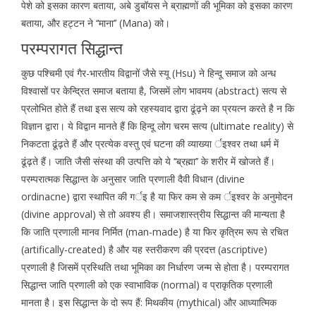
पेशे को इसका कारण बताया, अबे डुबॉयस ने ब्राह्मणों की भूमिका को इसका कारण
बताया, और हट्टन ने ‘‘माना’’ (Mana) को।
परम्परागत सिद्धान्त
कुछ पश्चिमी एवं गैर-भारतीय विद्वानों जैसे स्यू (Hsu) ने हिन्दू समाज को अन्ध
विश्वासों पर केन्द्रित समाज बताया है, जिसमें लोग भावमय (abstract) सत्य से
प्रलोभित होते हैं तथा इस सत्य को रहस्यवाद द्वारा ढूंढ़ने का प्रयत्न करते है न कि
विज्ञान द्वारा। ये विद्वान मानते हैं कि हिन्दू लोग चरम सत्य (ultimate reality) से
निकटता ढूंढ़ते हैं और प्रत्येक वस्तु एवं घटना की व्याख्या र्इश्वर तथा धर्म में
ढूंढ़ते हैं। जाति जैसी संस्था की उत्पत्ति को ये ‘‘ब्रह्मा’’ के शरीर में खोजते हैं।
परम्परात्मक सिद्धान्त के अनुसार जाति प्रणाली दैवी विधान (divine
ordinacne) द्वारा स्थापित की गर्इ है या फिर कम से कम र्इश्वर के अनुमोदन
(divine approval) से तो अवश्य ही। समाजशास्त्रीय सिद्धान्त की मान्यता है
कि जाति प्रणाली मानव निर्मित (man-made) है या फिर कृत्रिम रूप से रचित
(artifically-created) है और यह स्तरीकरण की प्रदत्त (ascriptive)
प्रणाली है जिसमें प्रस्थिति तथा भूमिका का निर्धारण जन्म से होता है। परम्परागत
सिद्धान्त जाति प्रणाली को एक स्वाभाविक (normal) व प्राकृतिक प्रणाली
मानता है। इस सिद्धान्त के दो रूप हैं: मिथकीय (mythical) और आध्यात्मिक