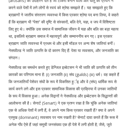
(artisans) का उदाहरण देते हैं जो टोकरी बनाने वालों और धातु का प्रयोग न
करने वाले पेशों में लगे लोगों से स्वयं को श्रेष्ठ समझते हैं। यह समझाते हुए कि
ब्राह्मणों ने जातीय संस्तरण व्यवस्था में किस प्रकार श्रेष्ठ पद बना लिया, वे कहते
हैं कि ब्राह्मण भी ‘‘पेशा’’ की दृष्टि से संस्कारों, बलि देने, यज्ञ, व जप में विशिष्टता
लिए हुए थे। क्योंकि उस समाज में सामाजिक जीवन में यज्ञ और बलि का बड़ा महत्व
था, इसलिये ब्राह्मण समाज में महत्वपूर्ण और सम्माननीय बन गए। इस प्रकार
ब्राह्मण जाति व्यवस्था में प्रथम थे और इसी मॉडल पर अन्य शेष जातियां बनीं।
नेसफील्ड ने जाति उत्पत्ति के दो कारण दिए हैं: पेशा या व्यवसाय, और जनजाति का
संगठन।
नेसफील्ड का समर्थन करते हुए डेन्जिल इब्बेटसन ने भी जाति की उत्पत्ति को तीन
कारकों का परिणाम माना है: (i) जनजाति (ii) संघ (guilds) (iii) धर्म। वह कहते हैं
कि जनजातियाँ पेशेवर संघों के रूप में विकसित हुर्इ और वे (संघ) धार्मिक रूप से
कार्य करने लगे और इस प्रकार सामाजिक विकास की प्रक्रिया में उनका जातियों
के रूप में विकास हुआ। अनेक विद्वानों ने नेसफील्ड और इब्बेटसन के सिद्धान्तों की
आलोचना की है। सेनार्ट (Senart) ने एक प्रश्न रखा है कि चूंकि अनेक जातियां
एक से अधिक पेशों में लगी हैं, वे अपने नाम किस प्रकार रखती हैं? क्या वे अपने
प्रमुख (dominant) व्यवसाय पर नाम रखती है? सेनार्ट दावा करते हैं कि रूस में
अनेक गाँव ऐसे हैं जहां समूची जनसंख्या एक ही पेशे में लगी होती है; जैसे, जूते