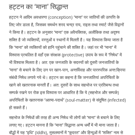
हट्टन का ‘‘माना’’ सिद्धान्त
हट्टन ने आदिम अवधारणा (conception) ‘‘माना’’ पर जातियों की उत्पत्ति के
लिए जोर डाला है, जिसका समर्थन शरद चन्द्र राय, राइस तथा स्मार्ट जैसे विद्वानों
ने किया है। हट्टन के अनुसार ‘‘माना’’ एक अवैयक्तिक, अलौकिक तथा अदृश्य
शक्ति है जो व्यक्तियों, वस्तुओं व स्थानों में मिलती है। यह विश्वास किया जाता है
कि ‘‘माना’’ को व्यक्तियों को हानि पहुंचाने की शक्ति है। जहां पर भी ‘‘माना’’ में
विश्वास प्रचलित है वहाँ एक संरक्षक (protective) उपाय के रूप में ‘‘निषेध’’ में
भी विश्वास मिलता है। अत: एक जनजाति के सदस्यों को दूसरी जनजातियों के
‘‘माना’’ से बचाने के लिए उन पर खान-पान, अन्तर्विवाह और पारस्परिक अन्त:क्रिया
संबंधी निषेध लगाये गये थे। हट्टन का कहना है कि जनजातियां अपरिचितों के
खाने को खतरनाक मानती हैं। अत: दूसरों के साथ सहभोज पर प्रतिबन्ध तथा
सम्पर्क रखने पर रोक इस विश्वास पर आधारित है कि ये (सहभोज और सम्पर्क)
अपरिचितों के खतरनाक ‘‘आत्मा-पदार्थ’’ (soul-matter) से संदूषित (infected)
हो सकते हैं।
सहभोज के निषेधों की तरह ही अन्य निषेध भी लोगों को ‘‘माना’’ से बचाने के लिए
लगाए गए। हट्टन मानना है कि ‘‘माना’’ सिद्धान्त अन्य धर्मों में भी माना जाता है।
बौद्धों में यह ‘‘इधि’’ (Iddhi), मुसलमानों में ‘‘कुदरत’’ और हिन्दुओं में ‘‘शक्ति’’ नाम से