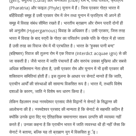
(gen), क्यूरिया (Curia) और जनजाति (tribe) रोम में, तथा परिवार, फ्रत्रिय
(Pharatria) और फाइल (Phyle) यूनान में हैं। जिस प्रकार गोत्र भारत में
बर्हिविवाही समूह है उसी प्रकार रोम में जेन तथा यूनान में फ्रत्रिय भी अपने ही
समूह में विवाह संबंध सीमित रखते हैं। भारतीय ब्राह्मण और रोमन पादरी दोनों ही
को अनुलोम (Hypergamous) विवाह के अधिकार हैं। उसी प्रकार, जिस तरह
भारत में विवाह के बाद स्त्री के गोत्र का परिवर्तन उसके पति के गोत्र में हो जाता
है उसी तरह का रिवाज रोम में भी प्रचलित है। भारत के ‘‘हुक्का पानी बन्द’’
(बहिष्कार) रिवाज की तुलना रोम में एक रिवाज (Interdict acquae igni) से की
जा सकती है। जैसे भारत में जाति पंचायतें हैं और सरपंच उसका मुखिया और सबसे
अधिक शक्तिमान नेता होता है, उसी प्रकार रोम और यूनान में भी इसी प्रकार की
शक्तिवान समितियां होती हैं। इस तुलना के आधार पर सेनार्ट मानते हैं कि जाति,
प्राचीन आर्यों की संस्थाओं की सामान्य विकसित रूप है। भारत में, तथापि विशेष
दशाओं के कारण, जाति ने विशेष रूप धारण किया है।
लेकिन दैहलमन तथा नरमदेश्वर प्रसाद जैसे विद्वानों ने सेनार्ट के सिद्धान्त की
आलोचना की है। नरमदेश्वर प्रसाद की मान्यता है कि सेनार्ट से सहमति कठिन है
क्योंकि उनके द्वारा दिए गए ऐतिहासिक समानान्तर साक्ष्य उत्पत्ति की व्याख्या नहीं
करते हैं। उनका कहना है कि प्राचीन भारत में जाति व्यवस्था थी ही नहीं जैसा कि
सेनार्ट ने बताया, बल्कि यह तो ब्राह्मण युग में विकसित हुर्इ।