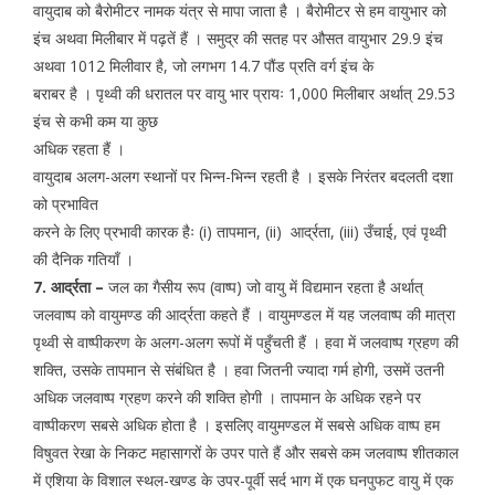
वायुदाब को बैरोमीटर नामक यंत्र से मापा जाता है । बैरोमीटर से हम वायुभार को
इंच अथवा मिलीबार में पढ़तें हैं । समुद्र की सतह पर औसत वायुभार 29.9 इंच
अथवा 1012 मिलीवार है, जो लगभग 14.7 पौंड प्रति वर्ग इंच के
बराबर है । पृथ्वी की धरातल पर वायु भार प्रायः 1,000 मिलीबार अर्थात् 29.53
इंच से कभी कम या कुछ
अधिक रहता हैं ।
वायुदाब अलग-अलग स्थानों पर भिन्न-भिन्न रहती है । इसके निरंतर बदलती दशा
को प्रभावित
करने के लिए प्रभावी कारक हैः (i) तापमान, (ii) आर्द्रता, (iii) उँचाई, एवं पृथ्वी
की दैनिक गतियाँ ।
7. आर्द्रता –
जल का गैसीय रूप (वाष्प) जो वायु में विद्यमान रहता है अर्थात्
जलवाष्प को वायुमण्ड की आर्द्रता कहते हैं । वायुमण्डल में यह जलवाष्प की मात्रा
पृथ्वी से वाष्पीकरण के अलग-अलग रूपों में पहुँचती हैं । हवा में जलवाष्प ग्रहण की
शक्ति, उसके तापमान से संबंधित है । हवा जितनी ज्यादा गर्म होगी, उसमें उतनी
अधिक जलवाष्प ग्रहण करने की शक्ति होगी । तापमान के अधिक रहने पर
वाष्पीकरण सबसे अधिक होता है । इसलिए वायुमण्डल में सबसे अधिक वाष्प हम
विषुवत रेखा के निकट महासागरों के उपर पाते हैं और सबसे कम जलवाष्प शीतकाल
में एशिया के विशाल स्थल-खण्ड के उपर-पूर्वी सर्द भाग में एक घनपुफट वायु में एक