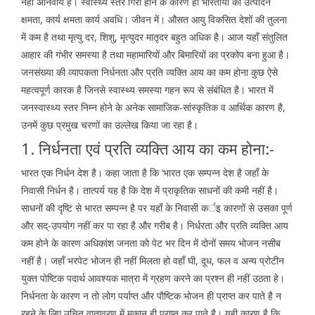
नहीं अनिवार्य है। स्वास्थ्य स्तर गिरा होने के कारण ही भारतीयों की उत्पादन
क्षमता, कार्य क्षमता कार्य अवधि। जीवन में। औसत आयु विकसित देशों की तुलना
में कम है तथा मृत्यु दर, शिशु, मृत्युदर मातृदर बहुत अधिक है। आज यहाँ संतुलित
आहार की गंभीर समस्या है तथा महामारियों और बिमारियों का प्रकोप बना हुआ है।
जनसंख्या की व्यापकता निर्धनता और प्रति व्यक्ति आय का कम होना कुछ ऐसे
महत्वपूर्ण कारक है जिनसे स्वास्थ्य समस्या गहन रूप से संबंधित है। भारत में
जनस्वास्थ्य स्तर निम्न होने के अनेक सामाजिक-सांस्कृतिक व आर्थिक कारण है,
उनमें कुछ प्रमुख चरणों का उल्लेख किया जा रहा है।
1. निर्धनता एवं प्रति व्यक्ति आय का कम होना:-
भारत एक निर्धन देश है। कहा जाता है कि ‘भारत एक सम्पन्न देश है जहाँ के
निवासी निर्धन है। तात्पर्य यह है कि देश में प्राकृतिक साधनों की कमी नहीं है।
साधनों की दृष्टि से भारत सम्पन्न है पर यहाँ के निवासी कर्इ कारणों से उसका पूर्ण
और सद्-उपयोग नहीं कर पा रहा है और गरीब है। निर्धरता और प्रति व्यक्ति आय
कम होने के कारण अधिकांश जनता को पेट भर दिन में दोनों समय भोजन नसीब
नहीं है। जहाँ भरपेट भोजन ही नहीं मिलता हो वहाँ घी, दूध, फल व अन्य प्रोटीन
युक्त पोष्टिक पदार्थ आवश्यक मात्रा में ग्रहण करने का प्रश्न ही नहीं उठता हे।
निर्धनता के कारण न तो लोग पर्याप्त और पौष्टिक भोजन ही प्राप्त कर पाते है न
रहने के लिए उचित वातावरण में मकान ही प्राप्त कर पाते है। यही कारण है कि