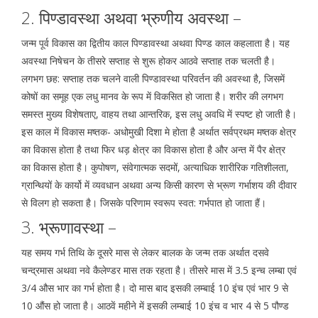
2. पिण्डावस्था अथवा भ्रुणीय अवस्था –
जन्म पूर्व विकास का द्वितीय काल पिण्डावस्था अथवा पिण्ड काल कहलाता है। यह
अवस्था निषेचन के तीसरे सप्ताह से शुरू होकर आठवे सप्ताह तक चलती है।
लगभग छह: सप्ताह तक चलने वाली पिण्डावस्था परिवर्तन की अवस्था है, जिसमें
कोषों का समूह एक लधु मानव के रूप में विकसित हो जाता है। शरीर की लगभग
समस्त मुख्य विशेषताए, वाहय तथा आन्तरिक, इस लधु अवधि में स्पष्ट हो जाती है।
इस काल में विकास मष्तक- अधोमुखी दिशा मे होता है अर्थात सर्वप्रथम मष्तक क्षेत्र
का विकास होता है तथा फिर धड़ क्षेत्र का विकास होता है और अन्त में पैर क्षेत्र
का विकास होता है। कुपोषण, संवेगात्मक सदमों, अत्याधिक शारीरिक गतिशीलता,
ग्रान्थियों के कार्यो में व्यवधान अथवा अन्य किसी कारण से भ्रूण गर्भाशय की दीवार
से विलग हो सकता है। जिसके परिणाम स्वरूप स्वत: गर्भपात हो जाता हैं।
3. भ्रूणावस्था –
यह समय गर्भ तिथि के दूसरे मास से लेकर बालक के जन्म तक अर्थात दसवे
चन्द्रमास अथवा नवे कैलेण्डर मास तक रहता है। तीसरे मास में 3.5 इन्च लम्बा एवं
3/4 औस भार का गर्भ होता है। दो मास बाद इसकी लम्बाई 10 इंच एवं भार 9 से
10 औंस हो जाता है। आठवें महीने में इसकी लम्बाई 10 इंच व भार 4 से 5 पौण्ड