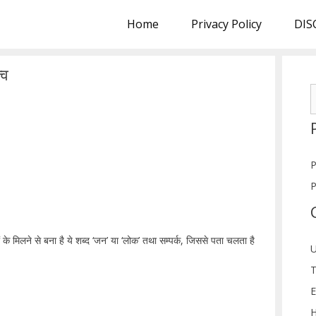
Home
Privacy Policy
DIS
्व
S
f
P
P
ं के मिलने से बना है ये शब्द ‘जन’ या ‘लोक’ तथा सम्पर्क, जिससे पता चलता है
U
T
E
H