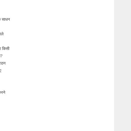
क साधन
ाले
ा किसी
ै?
ंगठन
ए
करने