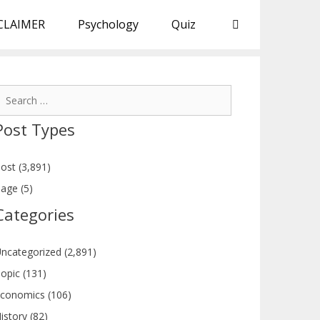
CLAIMER
Psychology
Quiz
earch
or:
Post Types
ost (3,891)
age (5)
Categories
ncategorized (2,891)
opic (131)
conomics (106)
istory (82)