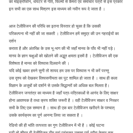
का माइक्रोफोन, थेयटर से गति, फिल्मों से कैमरा एवं समाचार पत्रों से इस प्रकार
इन सभी का एक साथ मिश्रण इस माध्यम को नवीन रूप दे जाता है ।
आज टेलीविजन की परिधि का इतना विस्तार हो चुका है कि उसकी
परिकल्पना भी नहीं की जा सकती । टेलीविजन हमें समुद्र की उन गहराईयों का
दर्शन
कराता है और अंतरिक्ष के उस भू-भाग की भी जहॉं मानव के पॉंव भी नहीं पड़े।
मानव के ज्ञान चक्षुओं को खोलने की अद्भूत क्षमता इसमें है । टेलीविजन की एक
विशेषता है मानव को विश्वास दिलवाने की ।
यदि कोई खबर हमने सुनी तो शायद हम उस पर विश्वास न भी करें परन्तु
उस दृश्य को देखकर विश्वसनीयता का पुट शामिल हो जाता है । साथ ही कला
विज्ञान के अजूबों को दर्शाने से उसके सिद्धान्तों को अधिक बल मिलता है।
टेलीविजन जनतंत्र का माध्यम है जहॉं पत्र-पत्रिकाओं से आनंद के लिए साक्षर
होना आवश्यक है तथा क्रय शक्ति जरूरी है । वही टेलीविजन साक्षर व निरक्षर
सभी के लिए एक सम्मान है । साथ ही एक बार टेलीविजन खरीदने के पश्चात्
उसके कार्यक्रम का पूर्ण आनन्द लिया जा सकता है ।
रेडियो की ही भांति तत्परता का गुण टेलीविजन में भी है । कोई घटना
घटी तो शीघ्र ही टेलीविजन टीम वहां पहुंचकर उसका पूर्ण ब्यौरा केन्द्र तक