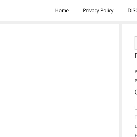
Home
Privacy Policy
DIS
S
f
P
P
U
T
E
H