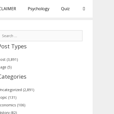
CLAIMER
Psychology
Quiz
earch
or:
Post Types
ost (3,891)
age (5)
Categories
ncategorized (2,891)
opic (131)
conomics (106)
istory (82)