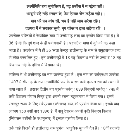
लक्ष्मीनिधि राय सुनौचित्य है, गढ़ छत्तीस में न गढ़ैया रही।
भरदुमी रहि नहि भरदन के, फेर हिम्मत सेन लड़ैया रही।।
भाव भरै सब कांप रहै, भय है नहिं जाय डरैया रहि।
दलपत में ने सरकार सुनौ, नृप कोऊ न ढ़ाल अढ़ैया रहि।।
उपरोक्त पंक्तियों में रेखांकित शब्द में छत्तीसगढ़ शब्द का प्रयोग किया गया है। ये
36 हिन्दी कि दुर्ग शब्द के ही पर्यायवाची है। प्रचलित भाषा में दुर्ग को गढ़ कहा
जाता है। कालांतर में ये ही 36 ‘सत्ता केन्द्र’ छत्तीसगढ़ के नाम से समुहवाचक शब्द
से लोक प्रचलित हुए। इन छत्तीसगढ़ों में 18 गढ़ शिवनाथ नदी के उत्तर व 18 गढ़
शिवनाथ नदी के दक्षिण में विद्यमान थे।
साहित्य में भी छत्तीसगढ़ का नाम उल्लेख हुआ है। इस नाम का सर्वप्रथम उल्लेख
1497 में खैरागढ़ के राजा लक्ष्मीनिधि राय के चारण कवि दलपत राव की रचना में
पाया जाता है। इसका द्वितीय बार प्रयोग सवंत् 1689 विक्रमी अर्थात् 1746 में
कवि दिवाकर गोपाल मिश्र द्वारा अपनी रचना ‘खूबतमाषा’ में किया गया। इसमें
रतनपुर राज्य के लिए सर्वप्रथम छत्तीसगढ़ शब्द को प्रयोग किया था। इसके बाद
लगभग 150 वर्शों बाद 1896 ई. में बाबू रेवाराम अपनी कृति विक्रम विलास
(सिंहासन बत्तीसी के पथानुसार) में इसका प्रयोग किया है।
तर्क चाहे कितने हो छत्तीसगढ़ नाम पूर्णतः आधुनिक युग की देन है। 18वीं शताब्दी