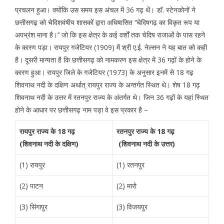
प्रचलन हुआ। क्योंकि उस समय इस अंचल में 36 गढ़ थें। डॉ. स्टेनकोनों ने
छत्तीसगढ़ को चेदिशवंषीय शासकों द्वारा अधिषासित ‘‘चेदिषगढ़ का विकृत रूप या
अपभ्रंश माना है।’’ जो कि इस क्षेत्र के कई वर्शों तक चेदिष राजाओं के पास रहने
के कारण पड़ा। रायपुर गजेटियर (1909) में श्री ए.ई. नेल्सन ने यह बात को कही
है। दूसरी मान्यता है कि छत्तीसगढ़ को नामकरण इस क्षेत्र में 36 गढ़ों के होने के
कारण हुआ। रायपुर जिले के गजेटियर (1973) के अनुसार इनमें से 18 गढ़
शिवनाथ नदी के दक्षिण अर्थात् रायपुर राज्य के अन्तर्गत स्थित थे। शेष 18 गढ़
शिवनाथ नदी के उत्तर में रतनपुर राज्य के अंतर्गत थे। जिन 36 गढ़ों के यहां स्थित
होने के आधार पर छत्तीसगढ़ नाम पड़ा वे इस प्रकार है –
रायपुर राज्य के 18 गढ़
रतनपुर राज्य के 18 गढ़
(शिवनाथ नदी के दक्षिण)
(शिवनाथ नदी के उत्तर)
(1) रायपुर
(1) रतनपुर
(2) पाटन
(2) मारो
(3) सिंगापुर
(3) विजयपुर