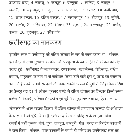
जांजगीर-चांपा, 4. रायगढ़, 5. जशपुर, 6. सरगुजा, 7. कोरिया, 8. रायपुर, 9.
धमतरी, 10. महासमुंद, 11. दुर्ग, 12. राजनांदगांव, 13. बस्तर, 14. कबीरधाम,
15. उत्तर बस्तर, 16. दक्षिण बस्तर, 17. नारायणपुर, 18. बीजापुर, 19. मुंगेली,
20. बालोद, 21. गरियाबंद, 22. बेमेतरा, 23. सुकमा, 24. बलरामपुर, 25. बलौदा
बाजार, 26. सूरजपुर, 27. कोंडा गांव।
छत्तीसगढ़ का नामकरण
प्राचीन काल में छत्तीसगढ़ को दक्षिण कोसल के नाम से जाना जाता था। संभवत:
इस क्षेत्र में उत्तम गुणवत्ता के कोसा की प्रचुरता के कारण ही इसे कोसल की संज्ञा
प्राप्त हुई। छत्तीसगढ़ के महाकान्तर, दण्यकारण्य, महाकोसल, चेदिसगढ़, दक्षिण
कोसल, गोड़वाना के नाम से भी संबोधित किया जाने वाले इस भू-खण्ड का प्राचीन
काल से ही आर्य अनार्य संस्कृति की संगम स्थली के रूप में युगों से ऐतिहासिक गरिमा
का केन्द्र रहा है। पं. लोचन प्रसाद पाण्डे ने दक्षिण कोसल का विस्तार किसी समय
दक्षिण में गोदावरी, पश्चिम में उज्जैन एवं पूर्व में समुद्र तट तक था, ऐसा माना था।
‘‘व्हेनसांग ने अपने यात्रा विवरण में दक्षिण कोसल में शातवाहन शासकों के अधिपत्य
के धारणाओं को पुष्टि किया है, छत्तीसगढ़ के ज्ञात इतिहास के अनुसार विभिन्न
समयों में यहाँ क्रमष: मौर्य, गुप्त, राजपुत, कल्चुरी, गोड़, मराठा व ब्रिटिश शासकों
ने राज किया। संभवत: मुगल शासकों के युग में ही सर्वप्रथम ‘छत्तीसगढ़’ शब्द का