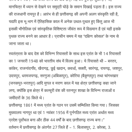
मानचित्र में ध्यान से देखने पर समुद्री घोड़े के समान दिखाई पड़ता है। इस राज्य
की राजधानी रायपुर है। आरंभ से ही छत्तीसगढ़ की अपनी अलग संस्कृति रही है,
यद्यपि इस भू-भाग में ऐतिहासिक काल में अनेक उथल-पुथल हुए किंतु आज भी
इसकी भौगोलिक एवं सांस्कृतिक विशिष्टता जीवंत रूप में विद्यमान है एवं यही इसके
पृथक राज्य बनने का आधार है। प्राचीन समय में यह ‘‘दक्षिण कोसल’’ के नाम से
जाना जाता था।
स्वतंत्रता के बाद देश को विभिन्न रियासतों के साथ इस प्रांत के भी 14 रियासतों
का 1 जनवरी 1948 को भारतीय संघ में विलय हुआ। ये रियासते थी – बस्तर,
कांकेर, राजनांदगाँव, खैरागढ़, छुई खदान, कवर्धा, सक्ती, सारंगढ़, रायगढ़, जशपुर,
उदयपुर, धरमजयगढ़, सरगुजा (अंबिकापुर), कोरिया (बैकुण्ठपुर) तथा चांगभखार
(जनकपुर-भरतपुर) आदि मुगल व मराण काल में यह क्षेत्र छत्तीसगढ़ कहा जाने
लगा, क्योंकि इस क्षेत्र में कल्चुरी वंश की रतनपुर शाखा के विभिन्न राजाओं व
जमींदारों के 36 किले थे।
छत्तीसगढ़ 1861 में मध्य प्रांत के गठन पर उसमें सम्मिलित किया गया। जिसका
मुख्यालय नागपुर था एवं 1 नवंबर 1956 में पुर्नगठित मध्य प्रांत अर्थात मध्य
प्रदेश पूर्वांचल बना और ठीक 44 वर्षों के बाद छत्तीसगढ़ राज्य बना।’’
वर्तमान में छत्तीसगढ़ के अंतर्गत 27 जिले हैं – 1. बिलासपुर, 2. कोरबा, 3.