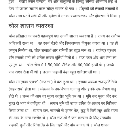
हुआ । यद्यपि उसने पाण्डय, चेर और चालुक्यों के विरूद्ध सैनिक अभियान छेड़े थे
फिर भी उसका शासन काल शीघ्र समाप्त हो गया । र्इस्वी की तेरहवीं शताब्दी में
चोल सत्ता घटने लगी थी और दक्षिण में उनका स्थानपाण्डय और होयसल ने लिया ।
चोल शासन व्यवस्था
चोल इतिहास का सबसे महत्वपूर्ण पक्ष उनकी शासन व्यवस्था है । राज्य का सर्वोच्च
अधिकारी राजा था । वह स्वयं मंत्री और विभागाध्यक्ष नियुक्त करता था । वह ही
कानून निर्माता था, चोल राजाओं और रानियों का बहुत मान था । राजेन्द्र प्रथम
और उसकी रानी की अनेक कांस्य मूर्तियाँ मिली है । राजा जल और थल सेना का
प्रमुख था । चोल सेना में 1,50,000 सैनिक और 60,000 हाथी थे । उनके
पास अश्व सेना भी थी । उसका जहाजी बेड़ा बहुत शक्तिशाली था ।
चोल साम्राज्य प्रान्तों (मण्डलम्) में बंटा हुआ था । इसका अध्यक्ष राजप्रतिनिधि
(वाइसराय) होता था । मंडलम के उप-विभाग वलनाडु और इनके उप-विभाग वाडु
होते थे । राज्य की आय का मुख्य स्त्रोत भूमि कर था । भूमि कर युक्त और कर
मुक्त दो भागों में वर्गीकृत थी । लगान भूमि की उपज शक्ति के आधार पर निश्चित
किया जाता था । व्यापार कर, सामन्तों से प्राप्त भेंट, युद्ध में मिली लूट आदि राज्य
की आय के अन्य स्त्रोत थे । चोल राजाओं ने जन कल्याण के लिए राजकीय
सड़कों, पुलों और सिंचार्इ के लिए नहरें और बांध बनवाए थे । चोल शासन