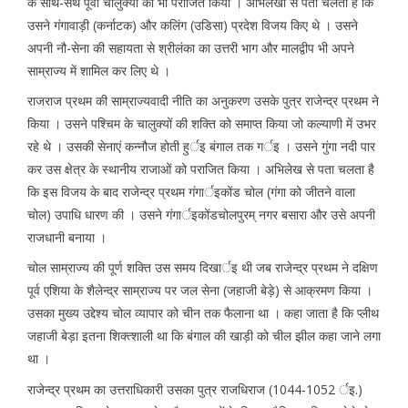
के साथ-सथ पूर्वी चालुक्यों को भी पराजित किया । अभिलेखों से पता चलता है कि
उसने गंगावाड़ी (कर्नाटक) और कलिंग (उडिसा) प्रदेश विजय किए थे । उसने
अपनी नौ-सेना की सहायता से श्रीलंका का उत्तरी भाग और मालद्वीप भी अपने
साम्राज्य में शामिल कर लिए थे ।
राजराज प्रथम की साम्राज्यवादी नीति का अनुकरण उसके पुत्र राजेन्द्र प्रथम ने
किया । उसने पश्चिम के चालुक्यों की शक्ति को समाप्त किया जो कल्याणी में उभर
रहे थे । उसकी सेनाएं कन्नौज होती हुर्इ बंगाल तक गर्इ । उसने गुंगा नदी पार
कर उस क्षेत्र के स्थानीय राजाओं को पराजित किया । अभिलेख से पता चलता है
कि इस विजय के बाद राजेन्द्र प्रथम गंगार्इकोंड चोल (गंगा को जीतने वाला
चोल) उपाधि धारण की । उसने गंगार्इकोंडचोलपुरम् नगर बसारा और उसे अपनी
राजधानी बनाया ।
चोल साम्राज्य की पूर्ण शक्ति उस समय दिखार्इ थी जब राजेन्द्र प्रथम ने दक्षिण
पूर्व एशिया के शैलेन्द्र साम्राज्य पर जल सेना (जहाजी बेड़े) से आक्रमण किया ।
उसका मुख्य उद्देश्य चोल व्यापार को चीन तक फैलाना था । कहा जाता है कि प्लीथ
जहाजी बेड़ा इतना शिक्त्शाली था कि बंगाल की खाड़ी को चील झील कहा जाने लगा
था ।
राजेन्द्र प्रथम का उत्तराधिकारी उसका पुत्र राजधिराज (1044-1052 र्इ.)