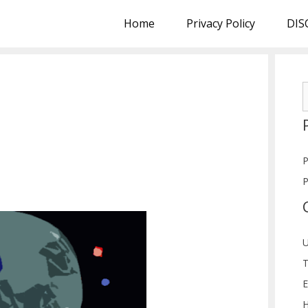
Home
Privacy Policy
DIS
S
f
P
P
U
T
E
H