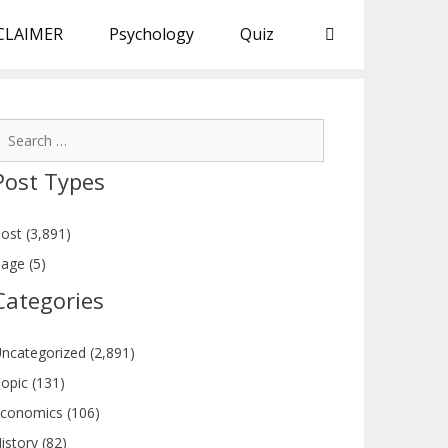
CLAIMER
Psychology
Quiz
earch
or:
Post Types
ost (3,891)
age (5)
Categories
ncategorized (2,891)
opic (131)
conomics (106)
istory (82)