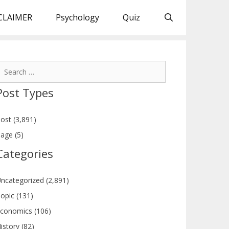
CLAIMER
Psychology
Quiz
earch
or:
Post Types
ost (3,891)
age (5)
Categories
ncategorized (2,891)
opic (131)
conomics (106)
istory (82)