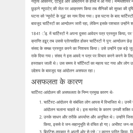
नेतृत्व ओकानेर, ऐटबुड और ओब्रायन के हाथों में आ गया। मन्मथशायर में
छुड़ाने न्यूपाटेर् की जेल पर आक्रमण किया तब सैनिकों को सुरक्षा की 
घटना को ‘न्यूपोर्ट के युद्ध’ का नाम दिया गया। इस घटना के बाद चार्ट
बावजूद चार्टिस्टों का आन्दोलन जारी रहा, लेकिन इसके पशचात उन्होंने शक
1841 र्इ. में चार्टिस्टों ने अपना दूसरा आवेदन पत्र प्रस्तुत किया, प
क्रान्ति हइुर् तब उससे प्रोत्साहित होकर चार्टिस्टों ने पुन: आन्दोलन छे
संसद के समक्ष प्रस्तुत करने का निशचय किया। उसे उन्होंने एक बड़े 
राके दिया गया। संसद ने इस आवदे न पत्र पर विचार करने करने के लिए 
हस्ताक्षर जाली थे। उस समय वे चॉर्टिस्टों का महत्व घट गया और लोग 
उद्देशय के बावजूद यह आंदोलन असफल रहा।
असफलता के कारण
चार्टिस्ट-आंदोलन की असफलता के निम्न प्रमुख कारण थे-
चार्टिस्ट-आंदोलन से संबंधित लोग आपस में विभाजित थे। उनमें 
आंदोलन चलाना चाहते थे। इस मतभेद के कारण उनकी शक्ति
उनके साधन और तरीके अपर्याप्त और अनुचित थे। उन्होंने जिस प
किया, इससे वे जन-सहानुभूति से वंचित हो गए। अभीश्ट जन-
ब्रिटिश-सरकार ने अपनी ओर से एसे ा कानून पारित किया, जिससे