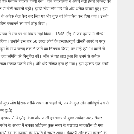
 एक भयंकर विद्रोह किया गया। जब विद्रोहियों ने अपने नेता हेनरी विन्सेटं को
दृष्टि से गोली चलानी पड़ी। इससे तीस लोग मारे गये और अनेक घायल हुए। इस
िस्टों के अनेक नेता कैद कर लिए गए और कुछ को निर्वाचित कर दिया गया। इसके
्ति-प्रदशर्न का मार्ग छोड़ दिया।
र संसद ने उस पर भी विचार नहीं किया। 1848 र्इ. में जब फ्रासं में तीसरी
ड़ दिया। उन्होंने इस बार 50 लाख लोगों के हस्ताक्षरपूर्ण तीसरी आवदे न पत्र
जुलूस के साथ संसद तक ले जाने का निशचय किया, पर उन्हें एसे ा करने से
एक समिति की नियुक्ति की। जाँच से यह ज्ञात हुआ कि उनमें से अनेक
उनका मजाक उड़ाने लगे। धीरे-धीरे नैतिक हृास हो गया। इस प्रकार एक अच्छे
से कुछ लोग हिंसक तरीके अपनाना चाहते थे, जबकि कुछ लोग शांतिपूर्ण ढंग से
 कम हुर्इ।
्रकार से विद्रोह किया और जाली हस्ताक्षर से युक्त आवेदन-पत्र तैयार
समर्थन के अभाव में उनका आंदोलन कुछ समय के पशचात महत्वहीन हो गया।
 देश के मजदूरों की स्थिति में सुधार आया। फैक्ट्री और श्रम कानूनों के