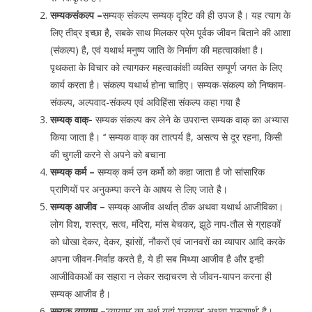
सम्यकसंकल्प –
सम्यक् संकल्प सम्यक् दृश्टि की ही उपज है। यह त्याग के
लिए तीव्र इच्छा है, सबके साथ मिलकर प्रेम पूर्वक जीवन बिताने की आशा
(संकल्प) है, एवं यथार्थ मनुष्य जाति के निर्माण की महत्वाकांक्षा है।
पृथकता के विचार को त्यागकर महत्वाकांक्षी व्यक्ति सम्पूर्ण जगत के लिए
कार्य करता है। संकल्प यथार्थ होना चाहिए। सम्यक-संकल्प को निष्काम-
संकल्प, अल्पवाद-संकल्प एवं अविहिंसा संकल्प कहा गया है
सम्यक् वाक्-
सम्यक संकल्प कर लेने के उपरान्त सम्यक वाक् का अभ्यास
किया जाता है। ‘‘ सम्यक वाक् का तात्पर्य है, असत्य से दूर रहना, किसी
की चुगली करने से अपने को बचाना
सम्यक् कर्म –
सम्यक् कर्म उन कर्मो को कहा जाता है जो सांसारिक
प्राणियों पर अनुकम्पा करने के आषय से लिए जाते है।
सम्यक् आजीव –
सम्यक् आजीव अर्थात् ठीक अथवा यथार्थ आजीविका।
लोग विश, शस्त्र, सत्व, मंदिरा, मांस बेचकर, झूठे नाप-तौल से ग्राहकों
को धोखा देकर, देकर, झांसों, नौकरों एवं जानवरों का व्यापार आदि करके
अपना जीवन-निर्वाह करते है, ये ही सब मिथ्या आजीव है और इन्ही
आजीविकाओं का सहारा न लेकर सदाचरण से जीवन-यापन करना ही
सम्यक् आजीव है।
सम्यक् व्यायाम –
‘व्यायाम’ का अर्थ यहां ‘प्रयत्न’ अथवा ‘पुरूशार्थ’ है।