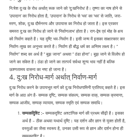
नि:षेश दुःख के रोध अर्थात् रूक जाने को ‘दु:खनिरोध’ है। तृष्णा का नाष होने से
‘उपादान’ का निरोध होता है, ‘उपादान’ के निरोध से ‘भव’ का ‘भव’ से जाति, जरा-
मरण, शोक, दु:ख दौर्मनस्य और उपायास का निरोध हो जाता है। इस प्रकार
समस्त दु:ख का निरोध हो जाने से ‘निर्वाणलाभ’ होता है। राग-द्वेष एवं मोह के क्षय
को निर्वाण कहते है। यह दृष्टि भव-निर्वाण है। इसी जन्म में इसका साक्षात्कार कर
निर्वाण-सुख का अनुभव करते है। निर्वाण ही बौद्ध धर्म का अन्तिम लक्ष्य है। ‘‘
निर्वाण’’ शब्द का अर्थ है ‘‘ बुझ जाना’’ अथवा ‘‘ ठंडा होना’’। बुझ जाने से विलोप हो
जाने का संकेत है। ठंडा हो जाने का तात्पर्य सर्वथा शून्य भाव नहीं है बल्कि
ऊश्णतामय वासना का नष्ट हो जाना है।
4. दु:ख निरोध-मार्ग अर्थात् निर्वाण-मार्ग
दु:ख निरोध करने के उपायभूत मार्ग को दु:ख निरोधगामिनी प्रतिपद् कहते है। इस
मार्ग के आठ अंग है- सम्यक दृष्टि, सम्यक संकल्प, सम्यक वाक्, सम्यक क्रमान्त,
सम्यक आजीव, सम्यक् व्यायाम, सम्यक स्मृति एवं सम्यक समाधि।
सम्यकदृृिश्टि :-
सम्यकदृश्टि अश्टांगिक मार्ग की प्रथम सीढ़ी है। इसका
अर्थ है – ठीक अथवा यथार्थ दृष्टि। यह दर्शन और ज्ञान से युक्त होती है,
वस्तुओं का जैसा स्वरूप है, उनका उसी रूप से ज्ञान और दर्शन होना ही
सम्यकदृश्टि है।