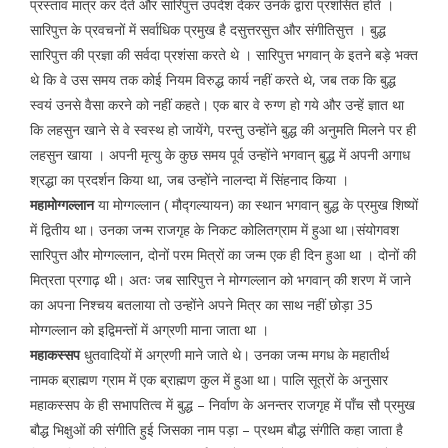
प्रस्ताव मात्र कर देते और सारिपुत्त उपदेश देकर उनके द्वारा प्रशंसित होते ।
सारिपुत्त के प्रवचनों में सर्वाधिक प्रमुख है दसुत्तरसुत्त और संगीतिसुत्त । बुद्ध
सारिपुत्त की प्रज्ञा की सर्वदा प्रशंसा करते थे । सारिपुत्त भगवान् के इतने बड़े भक्त
थे कि वे उस समय तक कोई नियम विरुद्ध कार्य नहीं करते थे, जब तक कि बुद्ध
स्वयं उनसे वैसा करने को नहीं कहते। एक बार वे रुग्ण हो गये और उन्हें ज्ञात था
कि लहसुन खाने से वे स्वस्थ हो जायेंगे, परन्तु उन्होंने बुद्ध की अनुमति मिलने पर ही
लहसुन खाया । अपनी मृत्यु के कुछ समय पूर्व उन्होंने भगवान् बुद्ध में अपनी अगाध
श्रद्धा का प्रदर्शन किया था, जब उन्होंने नालन्दा में सिंहनाद किया ।
महामोग्गल्लान
या मोग्गल्लान ( मौद्गल्यायन) का स्थान भगवान् बुद्ध के प्रमुख शिष्यों
में द्वितीय था। उनका जन्म राजगृह के निकट कोलितग्राम में हुआ था।संयोगवश
सारिपुत्त और मोग्गल्लान, दोनों परम मित्रों का जन्म एक ही दिन हुआ था । दोनों की
मित्रता प्रगाढ़ थी। अतः जब सारिपुत्त ने मोग्गल्लान को भगवान् की शरण में जाने
का अपना निश्चय बतलाया तो उन्होंने अपने मित्र का साथ नहीं छोड़ा 35
मोग्गल्लान को इद्विमन्तों में अग्रणी माना जाता था ।
महाकस्सप
धुतवादियों में अग्रणी माने जाते थे। उनका जन्म मगध के महातीर्थ
नामक ब्राह्मण ग्राम में एक ब्राह्मण कुल में हुआ था। पालि सूत्रों के अनुसार
महाकस्सप के ही सभापतित्व में बुद्ध – निर्वाण के अनन्तर राजगृह में पाँच सौ प्रमुख
बौद्ध भिक्षुओं की संगीति हुई जिसका नाम पड़ा – प्रथम बौद्ध संगीति कहा जाता है